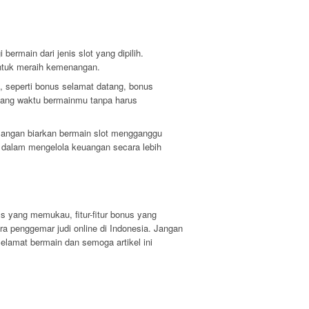
rmain dari jenis slot yang dipilih.
ntuk meraih kemenangan.
 seperti bonus selamat datang, bonus
jang waktu bermainmu tanpa harus
 Jangan biarkan bermain slot mengganggu
 dalam mengelola keuangan secara lebih
is yang memukau, fitur-fitur bonus yang
a penggemar judi online di Indonesia. Jangan
elamat bermain dan semoga artikel ini