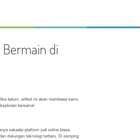
 Bermain di
 Jika belum, artikel ini akan membawa kamu
eksplorasi bersama!
nya sekadar platform judi online biasa.
 dan dukungan teknologi terbaru. Di samping