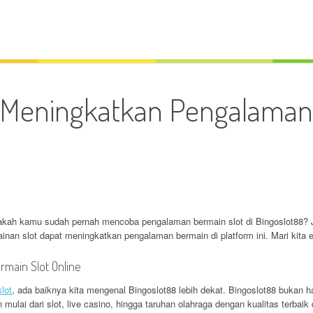
 Meningkatkan Pengalaman
 Apakah kamu sudah pernah mencoba pengalaman bermain slot di Bingoslot88?
nan slot dapat meningkatkan pengalaman bermain di platform ini. Mari kita 
ermain Slot Online
slot
, ada baiknya kita mengenal Bingoslot88 lebih dekat. Bingoslot88 bukan ha
ulai dari slot, live casino, hingga taruhan olahraga dengan kualitas terbaik