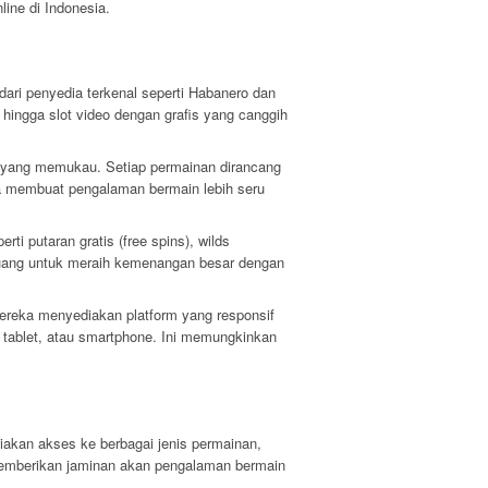
ine di Indonesia.
ari penyedia terkenal seperti Habanero dan
 hingga slot video dengan grafis yang canggih
is yang memukau. Setiap permainan dirancang
ya membuat pengalaman bermain lebih seru
rti putaran gratis (free spins), wilds
peluang untuk meraih kemenangan besar dengan
Mereka menyediakan platform yang responsif
, tablet, atau smartphone. Ini memungkinkan
diakan akses ke berbagai jenis permainan,
 memberikan jaminan akan pengalaman bermain