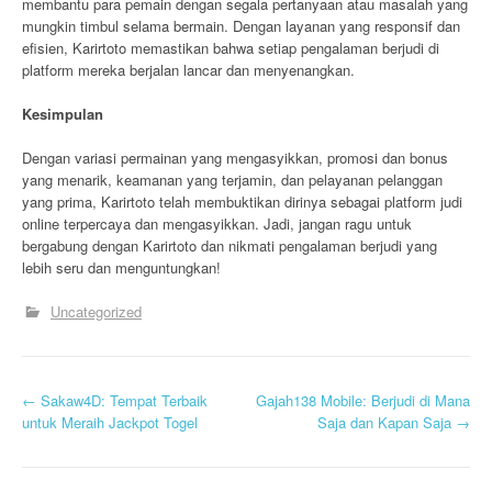
membantu para pemain dengan segala pertanyaan atau masalah yang
mungkin timbul selama bermain. Dengan layanan yang responsif dan
efisien, Karirtoto memastikan bahwa setiap pengalaman berjudi di
platform mereka berjalan lancar dan menyenangkan.
Kesimpulan
Dengan variasi permainan yang mengasyikkan, promosi dan bonus
yang menarik, keamanan yang terjamin, dan pelayanan pelanggan
yang prima, Karirtoto telah membuktikan dirinya sebagai platform judi
online terpercaya dan mengasyikkan. Jadi, jangan ragu untuk
bergabung dengan Karirtoto dan nikmati pengalaman berjudi yang
lebih seru dan menguntungkan!
Uncategorized
P
←
Sakaw4D: Tempat Terbaik
Gajah138 Mobile: Berjudi di Mana
untuk Meraih Jackpot Togel
Saja dan Kapan Saja
→
o
s