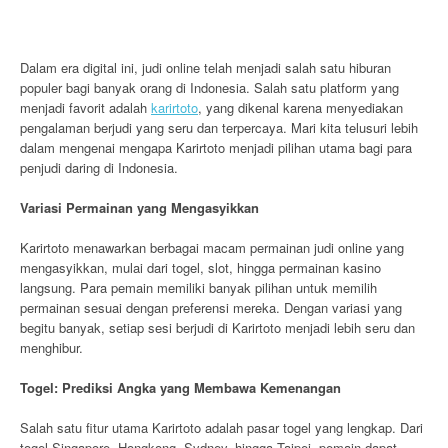
Dalam era digital ini, judi online telah menjadi salah satu hiburan
populer bagi banyak orang di Indonesia. Salah satu platform yang
menjadi favorit adalah
karirtoto
, yang dikenal karena menyediakan
pengalaman berjudi yang seru dan terpercaya. Mari kita telusuri lebih
dalam mengenai mengapa Karirtoto menjadi pilihan utama bagi para
penjudi daring di Indonesia.
Variasi Permainan yang Mengasyikkan
Karirtoto menawarkan berbagai macam permainan judi online yang
mengasyikkan, mulai dari togel, slot, hingga permainan kasino
langsung. Para pemain memiliki banyak pilihan untuk memilih
permainan sesuai dengan preferensi mereka. Dengan variasi yang
begitu banyak, setiap sesi berjudi di Karirtoto menjadi lebih seru dan
menghibur.
Togel: Prediksi Angka yang Membawa Kemenangan
Salah satu fitur utama Karirtoto adalah pasar togel yang lengkap. Dari
togel Singapore, Hongkong, Sydney, hingga Taipei, pemain dapat