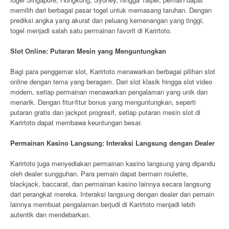
memilih dari berbagai pasar togel untuk memasang taruhan. Dengan
prediksi angka yang akurat dan peluang kemenangan yang tinggi,
togel menjadi salah satu permainan favorit di Karirtoto.
Slot Online: Putaran Mesin yang Menguntungkan
Bagi para penggemar slot, Karirtoto menawarkan berbagai pilihan slot
online dengan tema yang beragam. Dari slot klasik hingga slot video
modern, setiap permainan menawarkan pengalaman yang unik dan
menarik. Dengan fitur-fitur bonus yang menguntungkan, seperti
putaran gratis dan jackpot progresif, setiap putaran mesin slot di
Karirtoto dapat membawa keuntungan besar.
Permainan Kasino Langsung: Interaksi Langsung dengan Dealer
Karirtoto juga menyediakan permainan kasino langsung yang dipandu
oleh dealer sungguhan. Para pemain dapat bermain roulette,
blackjack, baccarat, dan permainan kasino lainnya secara langsung
dari perangkat mereka. Interaksi langsung dengan dealer dan pemain
lainnya membuat pengalaman berjudi di Karirtoto menjadi lebih
autentik dan mendebarkan.