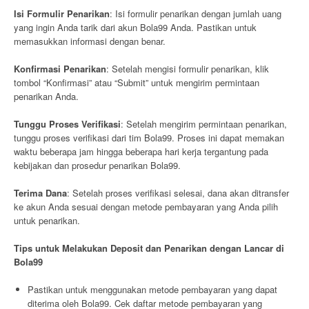
Isi Formulir Penarikan
: Isi formulir penarikan dengan jumlah uang
yang ingin Anda tarik dari akun Bola99 Anda. Pastikan untuk
memasukkan informasi dengan benar.
Konfirmasi Penarikan
: Setelah mengisi formulir penarikan, klik
tombol “Konfirmasi” atau “Submit” untuk mengirim permintaan
penarikan Anda.
Tunggu Proses Verifikasi
: Setelah mengirim permintaan penarikan,
tunggu proses verifikasi dari tim Bola99. Proses ini dapat memakan
waktu beberapa jam hingga beberapa hari kerja tergantung pada
kebijakan dan prosedur penarikan Bola99.
Terima Dana
: Setelah proses verifikasi selesai, dana akan ditransfer
ke akun Anda sesuai dengan metode pembayaran yang Anda pilih
untuk penarikan.
Tips untuk Melakukan Deposit dan Penarikan dengan Lancar di
Bola99
Pastikan untuk menggunakan metode pembayaran yang dapat
diterima oleh Bola99. Cek daftar metode pembayaran yang