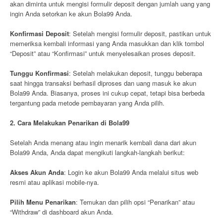
akan diminta untuk mengisi formulir deposit dengan jumlah uang yang
ingin Anda setorkan ke akun Bola99 Anda.
Konfirmasi Deposit
: Setelah mengisi formulir deposit, pastikan untuk
memeriksa kembali informasi yang Anda masukkan dan klik tombol
“Deposit” atau “Konfirmasi” untuk menyelesaikan proses deposit.
Tunggu Konfirmasi
: Setelah melakukan deposit, tunggu beberapa
saat hingga transaksi berhasil diproses dan uang masuk ke akun
Bola99 Anda. Biasanya, proses ini cukup cepat, tetapi bisa berbeda
tergantung pada metode pembayaran yang Anda pilih.
2. Cara Melakukan Penarikan di Bola99
Setelah Anda menang atau ingin menarik kembali dana dari akun
Bola99 Anda, Anda dapat mengikuti langkah-langkah berikut:
Akses Akun Anda
: Login ke akun Bola99 Anda melalui situs web
resmi atau aplikasi mobile-nya.
Pilih Menu Penarikan
: Temukan dan pilih opsi “Penarikan” atau
“Withdraw” di dashboard akun Anda.