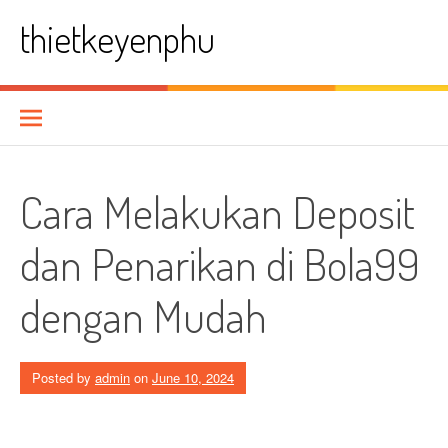
Skip
thietkeyenphu
to
content
Cara Melakukan Deposit
dan Penarikan di Bola99
dengan Mudah
Posted by
admin
on
June 10, 2024