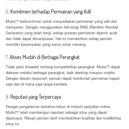
6.
Komitmen terhadap Permainan yang Adil
Mulia77 berkomitmen untuk menyediakan permainan yang adil dan
transparan.
Dengan menggunakan teknologi RNG (Random Number
Generator) yang telah teruji, setiap putaran permainan dijamin acak
dan tidak dapat dimanipulasi.
Hal ini memastikan setiap pemain
memiliki kesempatan yang sama untuk menang.
7.
Akses Mudah di Berbagai Perangkat
Tidak perlu khawatir tentang kompatibilitas perangkat.
Mulia77 dapat
diakses melalui berbagai perangkat, baik desktop maupun mobile.
Dengan desain responsif, pemain dapat menikmati permainan kapan
saja dan di mana saja tanpa kendala.
8.
Reputasi yang Terpercaya
Dengan pengalaman bertahun-tahun di industri perjudian online,
Mulia77 telah membangun reputasi sebagai situs yang dapat
dipercaya.
Ribuan pemain aktif membuktikan kualitas dan kredibilitas
situs ini.