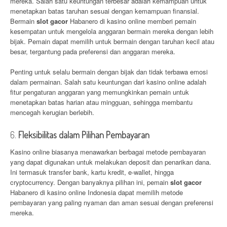
mereka. Salah satu keuntungan terbesar adalah kemampuan untuk
menetapkan batas taruhan sesuai dengan kemampuan finansial.
Bermain
slot gacor
Habanero di kasino online memberi pemain
kesempatan untuk mengelola anggaran bermain mereka dengan lebih
bijak. Pemain dapat memilih untuk bermain dengan taruhan kecil atau
besar, tergantung pada preferensi dan anggaran mereka.
Penting untuk selalu bermain dengan bijak dan tidak terbawa emosi
dalam permainan. Salah satu keuntungan dari kasino online adalah
fitur pengaturan anggaran yang memungkinkan pemain untuk
menetapkan batas harian atau mingguan, sehingga membantu
mencegah kerugian berlebih.
6.
Fleksibilitas dalam Pilihan Pembayaran
Kasino online biasanya menawarkan berbagai metode pembayaran
yang dapat digunakan untuk melakukan deposit dan penarikan dana.
Ini termasuk transfer bank, kartu kredit, e-wallet, hingga
cryptocurrency. Dengan banyaknya pilihan ini, pemain
slot gacor
Habanero di kasino online Indonesia dapat memilih metode
pembayaran yang paling nyaman dan aman sesuai dengan preferensi
mereka.