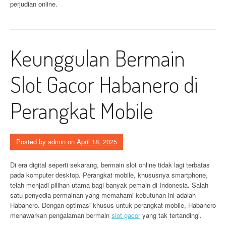
perjudian online.​
Keunggulan Bermain
Slot Gacor Habanero di
Perangkat Mobile
Posted by
admin
on
April 18, 2025
Di era digital seperti sekarang, bermain slot online tidak lagi terbatas
pada komputer desktop.
Perangkat mobile, khususnya smartphone,
telah menjadi pilihan utama bagi banyak pemain di Indonesia.
Salah
satu penyedia permainan yang memahami kebutuhan ini adalah
Habanero.
Dengan optimasi khusus untuk perangkat mobile, Habanero
menawarkan pengalaman bermain
slot gacor
yang tak tertandingi.