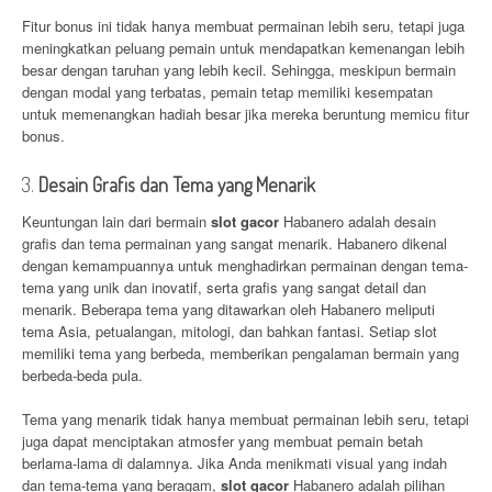
Fitur bonus ini tidak hanya membuat permainan lebih seru, tetapi juga
meningkatkan peluang pemain untuk mendapatkan kemenangan lebih
besar dengan taruhan yang lebih kecil. Sehingga, meskipun bermain
dengan modal yang terbatas, pemain tetap memiliki kesempatan
untuk memenangkan hadiah besar jika mereka beruntung memicu fitur
bonus.
3.
Desain Grafis dan Tema yang Menarik
Keuntungan lain dari bermain
slot gacor
Habanero adalah desain
grafis dan tema permainan yang sangat menarik. Habanero dikenal
dengan kemampuannya untuk menghadirkan permainan dengan tema-
tema yang unik dan inovatif, serta grafis yang sangat detail dan
menarik. Beberapa tema yang ditawarkan oleh Habanero meliputi
tema Asia, petualangan, mitologi, dan bahkan fantasi. Setiap slot
memiliki tema yang berbeda, memberikan pengalaman bermain yang
berbeda-beda pula.
Tema yang menarik tidak hanya membuat permainan lebih seru, tetapi
juga dapat menciptakan atmosfer yang membuat pemain betah
berlama-lama di dalamnya. Jika Anda menikmati visual yang indah
dan tema-tema yang beragam,
slot gacor
Habanero adalah pilihan