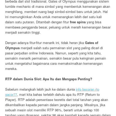
berbeda dari slot tradisional. Gates of Olympus menggunakan sistem
tumble mechanic di mana simbol yang membentuk kemenangan akan
menghilang, memberi ruang bagi simbol-simbol baru untuk jatuh. Hal
ini memungkinkan Anda untuk memenangkan lebih dari satu kali
dalam satu putaran. Ditambah dengan fitur
free spins
yang bisa
membawa pengganda besar, peluang untuk meraih kemenangan besar
menjadi semakin tinggi.
Dengan adanya fitur-fitur menarik ini, tidak heran jika
Gates of
Olympus
menjadi salah satu permainan slot yang paling dicari di
pasar perjudian online Indonesia. Namun, seperti yang kita tahu,
semakin menarik permainan, semakin besar pula keinginan pemain
untuk mengetahui bagaimana cara memaksimalkan kemenangan
mereka.
RTP dalam Dunia Slot: Apa Itu dan Mengapa Penting?
Sebelum melangkah lebih jauh ke dalam dunia
info bocoran rtp
gacor77
, mari kita bahas terlebih dahulu apa itu RTP (Return to
Player). RTP adalah persentase teoretis dari total taruhan yang akan
dikembalikan kepada pemain dalam jangka panjang. Misalnya, jika
sebuah mesin slot memiliki RTP 96%, berarti untuk setiap 100
taruhan yang dipasang, sekitar 96 akan kembali kepada pemain dalam