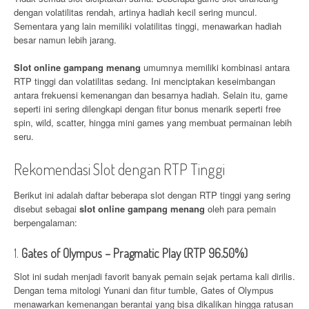
dengan volatilitas rendah, artinya hadiah kecil sering muncul.
Sementara yang lain memiliki volatilitas tinggi, menawarkan hadiah
besar namun lebih jarang.
Slot online gampang menang
umumnya memiliki kombinasi antara
RTP tinggi dan volatilitas sedang. Ini menciptakan keseimbangan
antara frekuensi kemenangan dan besarnya hadiah. Selain itu, game
seperti ini sering dilengkapi dengan fitur bonus menarik seperti free
spin, wild, scatter, hingga mini games yang membuat permainan lebih
seru.
Rekomendasi Slot dengan RTP Tinggi
Berikut ini adalah daftar beberapa slot dengan RTP tinggi yang sering
disebut sebagai
slot online gampang menang
oleh para pemain
berpengalaman:
1.
Gates of Olympus – Pragmatic Play (RTP 96.50%)
Slot ini sudah menjadi favorit banyak pemain sejak pertama kali dirilis.
Dengan tema mitologi Yunani dan fitur tumble, Gates of Olympus
menawarkan kemenangan berantai yang bisa dikalikan hingga ratusan