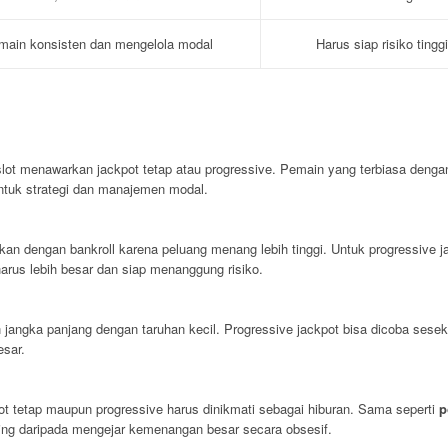
main konsisten dan mengelola modal
Harus siap risiko ting
lot menawarkan jackpot tetap atau progressive. Pemain yang terbiasa deng
ntuk strategi dan manajemen modal.
ikan dengan bankroll karena peluang menang lebih tinggi. Untuk progressive 
rus lebih besar dan siap menanggung risiko.
n jangka panjang dengan taruhan kecil. Progressive jackpot bisa dicoba sese
esar.
ot tetap maupun progressive harus dinikmati sebagai hiburan. Sama seperti
p
nting daripada mengejar kemenangan besar secara obsesif.