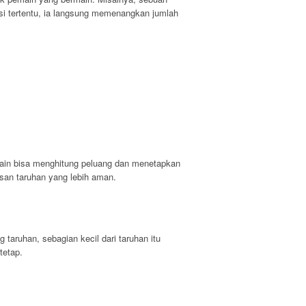
si tertentu, ia langsung memenangkan jumlah
emain bisa menghitung peluang dan menetapkan
n taruhan yang lebih aman.
 taruhan, sebagian kecil dari taruhan itu
tetap.