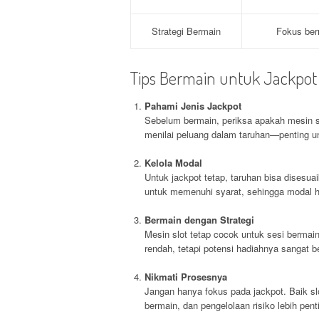
Strategi Bermain
Fokus ber
Tips Bermain untuk Jackpot
Pahami Jenis Jackpot
Sebelum bermain, periksa apakah mesin s
menilai peluang dalam taruhan—penting u
Kelola Modal
Untuk jackpot tetap, taruhan bisa disesua
untuk memenuhi syarat, sehingga modal ha
Bermain dengan Strategi
Mesin slot tetap cocok untuk sesi bermai
rendah, tetapi potensi hadiahnya sangat b
Nikmati Prosesnya
Jangan hanya fokus pada jackpot. Baik sl
bermain, dan pengelolaan risiko lebih pe