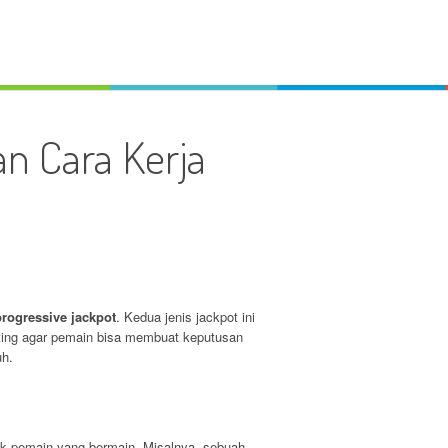
an Cara Kerja
progressive jackpot
. Kedua jenis jackpot ini
ing agar pemain bisa membuat keputusan
uh.
ak pemain yang bermain. Misalnya, sebuah