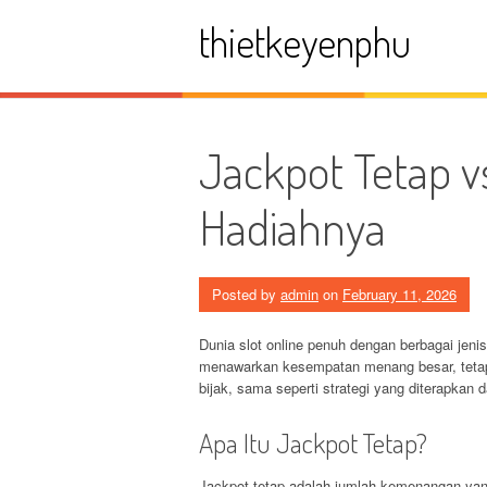
Skip
thietkeyenphu
to
content
Jackpot Tetap v
Hadiahnya
Posted by
admin
on
February 11, 2026
Dunia slot online penuh dengan berbagai jeni
menawarkan kesempatan menang besar, tetap
bijak, sama seperti strategi yang diterapkan
Apa Itu Jackpot Tetap?
Jackpot tetap adalah jumlah kemenangan yan