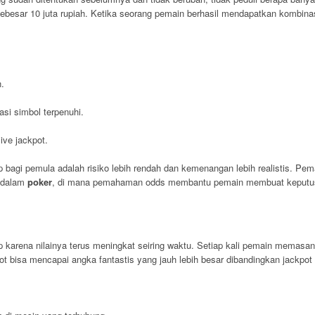
besar 10 juta rupiah. Ketika seorang pemain berhasil mendapatkan kombina
n.
si simbol terpenuhi.
ive jackpot.
p bagi pemula adalah risiko lebih rendah dan kemenangan lebih realistis. P
p dalam
poker
, di mana pemahaman odds membantu pemain membuat keputusa
p karena nilainya terus meningkat seiring waktu. Setiap kali pemain memasang
ot bisa mencapai angka fantastis yang jauh lebih besar dibandingkan jackpot 