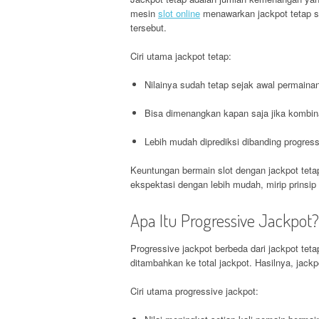
mesin
slot online
menawarkan jackpot tetap se
tersebut.
Ciri utama jackpot tetap:
Nilainya sudah tetap sejak awal permaina
Bisa dimenangkan kapan saja jika kombina
Lebih mudah diprediksi dibanding progress
Keuntungan bermain slot dengan jackpot teta
ekspektasi dengan lebih mudah, mirip prinsi
Apa Itu Progressive Jackpot?
Progressive jackpot berbeda dari jackpot teta
ditambahkan ke total jackpot. Hasilnya, jackp
Ciri utama progressive jackpot: