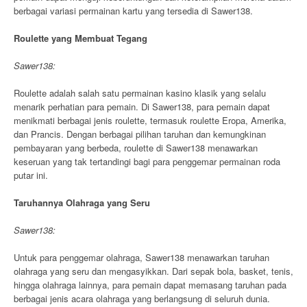
berbagai variasi permainan kartu yang tersedia di Sawer138.
Roulette yang Membuat Tegang
Sawer138:
Roulette adalah salah satu permainan kasino klasik yang selalu
menarik perhatian para pemain. Di Sawer138, para pemain dapat
menikmati berbagai jenis roulette, termasuk roulette Eropa, Amerika,
dan Prancis. Dengan berbagai pilihan taruhan dan kemungkinan
pembayaran yang berbeda, roulette di Sawer138 menawarkan
keseruan yang tak tertandingi bagi para penggemar permainan roda
putar ini.
Taruhannya Olahraga yang Seru
Sawer138:
Untuk para penggemar olahraga, Sawer138 menawarkan taruhan
olahraga yang seru dan mengasyikkan. Dari sepak bola, basket, tenis,
hingga olahraga lainnya, para pemain dapat memasang taruhan pada
berbagai jenis acara olahraga yang berlangsung di seluruh dunia.