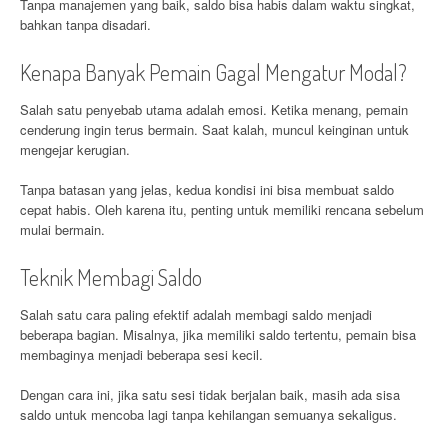
Tanpa manajemen yang baik, saldo bisa habis dalam waktu singkat,
bahkan tanpa disadari.
Kenapa Banyak Pemain Gagal Mengatur Modal?
Salah satu penyebab utama adalah emosi. Ketika menang, pemain
cenderung ingin terus bermain. Saat kalah, muncul keinginan untuk
mengejar kerugian.
Tanpa batasan yang jelas, kedua kondisi ini bisa membuat saldo
cepat habis. Oleh karena itu, penting untuk memiliki rencana sebelum
mulai bermain.
Teknik Membagi Saldo
Salah satu cara paling efektif adalah membagi saldo menjadi
beberapa bagian. Misalnya, jika memiliki saldo tertentu, pemain bisa
membaginya menjadi beberapa sesi kecil.
Dengan cara ini, jika satu sesi tidak berjalan baik, masih ada sisa
saldo untuk mencoba lagi tanpa kehilangan semuanya sekaligus.