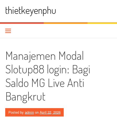
Skip
thietkeyenphu
to
content
Manajemen Modal
Slotup88 login: Bagi
Saldo MG Live Anti
Bangkrut
Posted by
admin
on
April 22, 2026