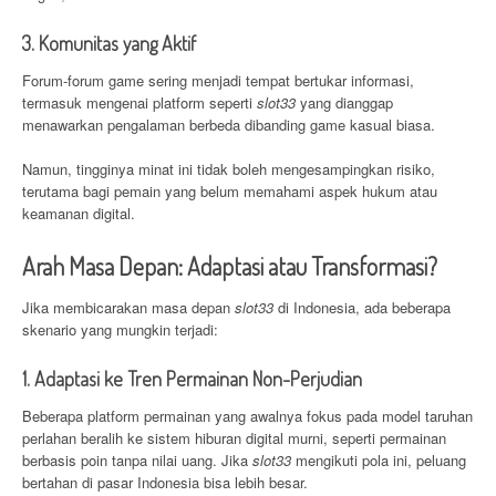
3. Komunitas yang Aktif
Forum-forum game sering menjadi tempat bertukar informasi,
termasuk mengenai platform seperti
slot33
yang dianggap
menawarkan pengalaman berbeda dibanding game kasual biasa.
Namun, tingginya minat ini tidak boleh mengesampingkan risiko,
terutama bagi pemain yang belum memahami aspek hukum atau
keamanan digital.
Arah Masa Depan: Adaptasi atau Transformasi?
Jika membicarakan masa depan
slot33
di Indonesia, ada beberapa
skenario yang mungkin terjadi:
1. Adaptasi ke Tren Permainan Non-Perjudian
Beberapa platform permainan yang awalnya fokus pada model taruhan
perlahan beralih ke sistem hiburan digital murni, seperti permainan
berbasis poin tanpa nilai uang. Jika
slot33
mengikuti pola ini, peluang
bertahan di pasar Indonesia bisa lebih besar.