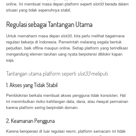
online. Ini membuat masa depan platform seperti
slot33
berada dalam
situasi yang tidak sepenuhnya stabil.
Regulasi sebagai Tantangan Utama
Untuk memahami masa depan
slot33
, kita perlu melihat bagaimana
regulasi bekerja di Indonesia. Pemerintah melarang segala bentuk
perjudian, baik offline maupun online. Setiap platform yang terindikasi
mengandung elemen taruhan uang nyata berpotensi diblokir kapan
saja.
Tantangan utama platform seperti
slot33
meliputi:
1. Akses yang Tidak Stabil
Pemblokiran berkala membuat akses pengguna tidak konsisten. Hal
ini menimbulkan risiko kehilangan data, dana, atau riwayat permainan
karena platform sering berpindah domain.
2. Keamanan Pengguna
Karena beroperasi di luar regulasi resmi, platform semacam ini tidak