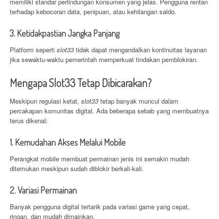
memiliki standar perlindungan konsumen yang jelas. Pengguna rentan
terhadap kebocoran data, penipuan, atau kehilangan saldo.
3. Ketidakpastian Jangka Panjang
Platform seperti
slot33
tidak dapat mengandalkan kontinuitas layanan
jika sewaktu-waktu pemerintah memperkuat tindakan pemblokiran.
Mengapa Slot33 Tetap Dibicarakan?
Meskipun regulasi ketat,
slot33
tetap banyak muncul dalam
percakapan komunitas digital. Ada beberapa sebab yang membuatnya
terus dikenal:
1. Kemudahan Akses Melalui Mobile
Perangkat mobile membuat permainan jenis ini semakin mudah
ditemukan meskipun sudah diblokir berkali-kali.
2. Variasi Permainan
Banyak pengguna digital tertarik pada variasi game yang cepat,
ringan, dan mudah dimainkan.