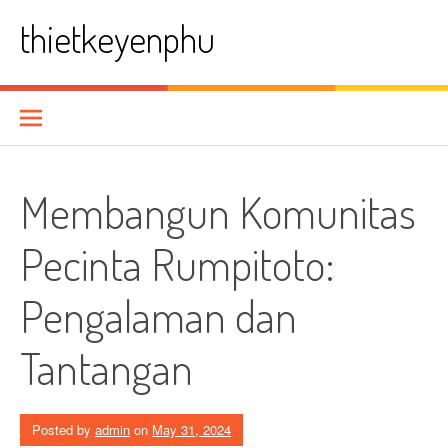
Skip
thietkeyenphu
to
content
Membangun Komunitas
Pecinta Rumpitoto:
Pengalaman dan
Tantangan
Posted by
admin
on
May 31, 2024