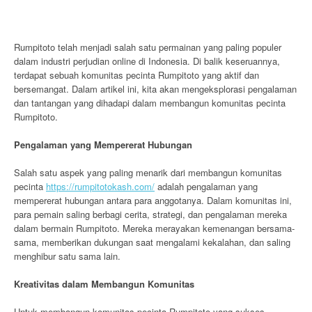
Rumpitoto telah menjadi salah satu permainan yang paling populer
dalam industri perjudian online di Indonesia. Di balik keseruannya,
terdapat sebuah komunitas pecinta Rumpitoto yang aktif dan
bersemangat. Dalam artikel ini, kita akan mengeksplorasi pengalaman
dan tantangan yang dihadapi dalam membangun komunitas pecinta
Rumpitoto.
Pengalaman yang Mempererat Hubungan
Salah satu aspek yang paling menarik dari membangun komunitas
pecinta
https://rumpitotokash.com/
adalah pengalaman yang
mempererat hubungan antara para anggotanya. Dalam komunitas ini,
para pemain saling berbagi cerita, strategi, dan pengalaman mereka
dalam bermain Rumpitoto. Mereka merayakan kemenangan bersama-
sama, memberikan dukungan saat mengalami kekalahan, dan saling
menghibur satu sama lain.
Kreativitas dalam Membangun Komunitas
Untuk membangun komunitas pecinta Rumpitoto yang sukses,