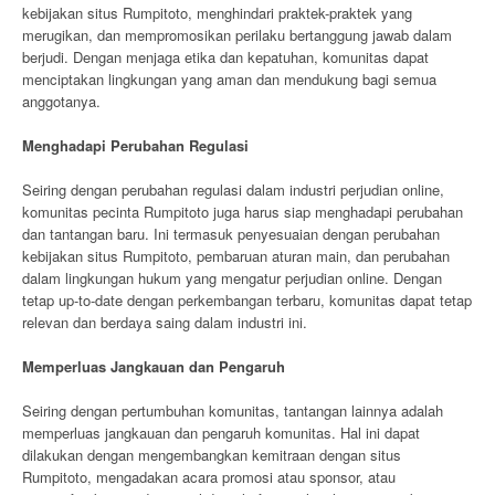
kebijakan situs Rumpitoto, menghindari praktek-praktek yang
merugikan, dan mempromosikan perilaku bertanggung jawab dalam
berjudi. Dengan menjaga etika dan kepatuhan, komunitas dapat
menciptakan lingkungan yang aman dan mendukung bagi semua
anggotanya.
Menghadapi Perubahan Regulasi
Seiring dengan perubahan regulasi dalam industri perjudian online,
komunitas pecinta Rumpitoto juga harus siap menghadapi perubahan
dan tantangan baru. Ini termasuk penyesuaian dengan perubahan
kebijakan situs Rumpitoto, pembaruan aturan main, dan perubahan
dalam lingkungan hukum yang mengatur perjudian online. Dengan
tetap up-to-date dengan perkembangan terbaru, komunitas dapat tetap
relevan dan berdaya saing dalam industri ini.
Memperluas Jangkauan dan Pengaruh
Seiring dengan pertumbuhan komunitas, tantangan lainnya adalah
memperluas jangkauan dan pengaruh komunitas. Hal ini dapat
dilakukan dengan mengembangkan kemitraan dengan situs
Rumpitoto, mengadakan acara promosi atau sponsor, atau