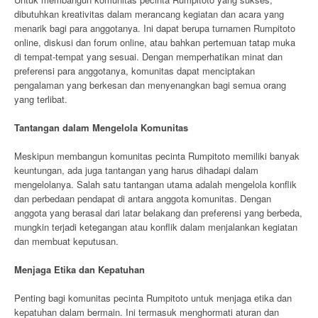
dibutuhkan kreativitas dalam merancang kegiatan dan acara yang
menarik bagi para anggotanya. Ini dapat berupa turnamen Rumpitoto
online, diskusi dan forum online, atau bahkan pertemuan tatap muka
di tempat-tempat yang sesuai. Dengan memperhatikan minat dan
preferensi para anggotanya, komunitas dapat menciptakan
pengalaman yang berkesan dan menyenangkan bagi semua orang
yang terlibat.
Tantangan dalam Mengelola Komunitas
Meskipun membangun komunitas pecinta Rumpitoto memiliki banyak
keuntungan, ada juga tantangan yang harus dihadapi dalam
mengelolanya. Salah satu tantangan utama adalah mengelola konflik
dan perbedaan pendapat di antara anggota komunitas. Dengan
anggota yang berasal dari latar belakang dan preferensi yang berbeda,
mungkin terjadi ketegangan atau konflik dalam menjalankan kegiatan
dan membuat keputusan.
Menjaga Etika dan Kepatuhan
Penting bagi komunitas pecinta Rumpitoto untuk menjaga etika dan
kepatuhan dalam bermain. Ini termasuk menghormati aturan dan