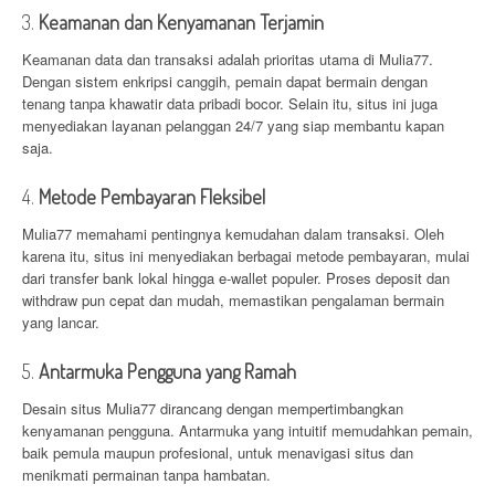
3.
Keamanan dan Kenyamanan Terjamin
Keamanan data dan transaksi adalah prioritas utama di Mulia77.
Dengan sistem enkripsi canggih, pemain dapat bermain dengan
tenang tanpa khawatir data pribadi bocor.
Selain itu, situs ini juga
menyediakan layanan pelanggan 24/7 yang siap membantu kapan
saja.
​
4.
Metode Pembayaran Fleksibel
Mulia77 memahami pentingnya kemudahan dalam transaksi.
Oleh
karena itu, situs ini menyediakan berbagai metode pembayaran, mulai
dari transfer bank lokal hingga e-wallet populer.
Proses deposit dan
withdraw pun cepat dan mudah, memastikan pengalaman bermain
yang lancar.
5.
Antarmuka Pengguna yang Ramah
Desain situs Mulia77 dirancang dengan mempertimbangkan
kenyamanan pengguna.
Antarmuka yang intuitif memudahkan pemain,
baik pemula maupun profesional, untuk menavigasi situs dan
menikmati permainan tanpa hambatan.