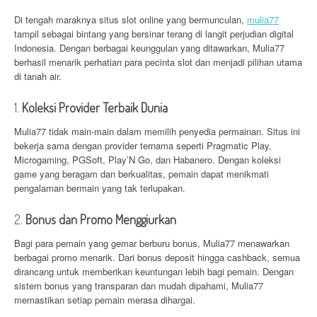
Di tengah maraknya situs slot online yang bermunculan,
mulia77
tampil sebagai bintang yang bersinar terang di langit perjudian digital
Indonesia.
Dengan berbagai keunggulan yang ditawarkan, Mulia77
berhasil menarik perhatian para pecinta slot dan menjadi pilihan utama
di tanah air.
1.
Koleksi Provider Terbaik Dunia
Mulia77 tidak main-main dalam memilih penyedia permainan.
Situs ini
bekerja sama dengan provider ternama seperti Pragmatic Play,
Microgaming, PGSoft, Play’N Go, dan Habanero.
Dengan koleksi
game yang beragam dan berkualitas, pemain dapat menikmati
pengalaman bermain yang tak terlupakan.
2.
Bonus dan Promo Menggiurkan
Bagi para pemain yang gemar berburu bonus, Mulia77 menawarkan
berbagai promo menarik.
Dari bonus deposit hingga cashback, semua
dirancang untuk memberikan keuntungan lebih bagi pemain.
Dengan
sistem bonus yang transparan dan mudah dipahami, Mulia77
memastikan setiap pemain merasa dihargai.
​