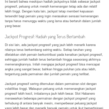
Ini berarti bahwa meskipun hadiah jackpotnya tidak sebesar jackpot
progresif, peluang untuk meraih kemenangan tetap ada dan relatif
lebih tinggi. Dengan kata lain, jackpot tetap memberi kepuasan
tersendiri bagi pemain yang ingin merasakan sensasi kemenangan
tanpa harus menunggu waktu yang lama atau bertaruh dalam jumlah
yang besar.
Jackpot Progresif: Hadiah yang Terus Bertambah
Di sisi lain, ada jackpot progresif yang jauh lebih menarik karena
nilainya terus berkembang seiring waktu. Setiap taruhan yang
diletakkan oleh pemain berkontribusi pada kenaikan jackpot progresif,
sehingga jumlah hadiah terus bertambah hingga seseorang akhirnya
memenangkannya. Inilah mengapa jackpot progresif bisa mencapai
angka yang sangat besar, bahkan hingga puluhan juta atau lebih,
tergantung pada permainan dan jumlah pemain yang terlibat.
Jackpot progresif sering ditemukan dalam permainan slot dengan
volatilitas tinggi. Walaupun peluang untuk memenangkan jackpot
progresif lebih kecil, imbalannya jauh lebih besar. Slot Habanero
menawarkan beberapa permainan dengan jackpot progresif yang
terhubung di antara banyak mesin, memperbesar peluang jackpot
yang lebih besar dan menarik banyak pemain untuk ikut berpartisipasi.