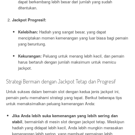
dapat berkembang lebih besar dari jumlah yang sudah
ditentukan.
Jackpot Progresif:
Kelebihan:
Hadiah yang sangat besar, yang dapat
menciptakan momen kemenangan yang luar biasa bagi pemain
yang beruntung.
Kekurangan:
Peluang untuk menang lebih kecil, dan pemain
harus bertaruh dengan jumlah maksimum untuk memicu
jackpot.
Strategi Bermain dengan Jackpot Tetap dan Progresif
Untuk sukses dalam bermain slot dengan kedua jenis jackpot ini,
pemain perlu memahami strategi yang tepat. Berikut beberapa tips
untuk memaksimalkan peluang kemenangan Anda:
Jika Anda lebih suka kemenangan yang lebih sering dan
stabil
, bermainlah di mesin slot dengan jackpot tetap. Meskipun
hadiah yang didapat lebih kecil, Anda lebih mungkin merasakan
kemenangan lebih sering, yang membuat permainan lebih