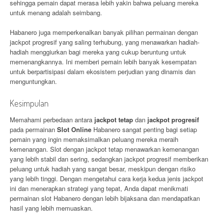
sehingga pemain dapat merasa lebih yakin bahwa peluang mereka
untuk menang adalah seimbang.
Habanero juga memperkenalkan banyak pilihan permainan dengan
jackpot progresif yang saling terhubung, yang menawarkan hadiah-
hadiah menggiurkan bagi mereka yang cukup beruntung untuk
memenangkannya. Ini memberi pemain lebih banyak kesempatan
untuk berpartisipasi dalam ekosistem perjudian yang dinamis dan
menguntungkan.
Kesimpulan
Memahami perbedaan antara
jackpot tetap
dan
jackpot progresif
pada permainan
Slot Online
Habanero sangat penting bagi setiap
pemain yang ingin memaksimalkan peluang mereka meraih
kemenangan. Slot dengan jackpot tetap menawarkan kemenangan
yang lebih stabil dan sering, sedangkan jackpot progresif memberikan
peluang untuk hadiah yang sangat besar, meskipun dengan risiko
yang lebih tinggi. Dengan mengetahui cara kerja kedua jenis jackpot
ini dan menerapkan strategi yang tepat, Anda dapat menikmati
permainan slot Habanero dengan lebih bijaksana dan mendapatkan
hasil yang lebih memuaskan.