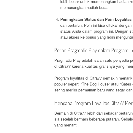
lebih besar untuk memenangkan hadiah-ha
memenangkan hadiah besar.
Peningkatan Status dan Poin Loyalitas
dan bertaruh. Poin ini bisa ditukar deng
status Anda dalam program ini. Dengan st
atau akses ke bonus yang lebih mengunt
Peran Pragmatic Play dalam Program Loy
Pragmatic Play adalah salah satu penyedia per
di Citra77 karena kualitas grafisnya yang m
Program loyalitas di Citra77 semakin menari
populer seperti “The Dog House” atau “Gates 
sering merilis permainan baru yang segar da
Mengapa Program Loyalitas Citra77 
Bermain di Citra77 lebih dari sekadar bertaru
sia setelah bermain beberapa putaran. Sebali
yang menanti.