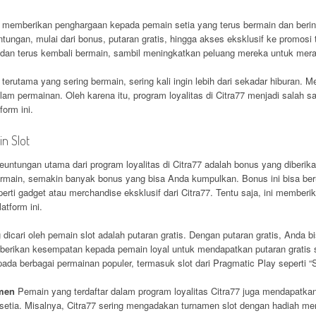
 memberikan penghargaan kepada pemain setia yang terus bermain dan berint
ungan, mulai dari bonus, putaran gratis, hingga akses eksklusif ke promosi t
dan terus kembali bermain, sambil meningkatkan peluang mereka untuk mer
terutama yang sering bermain, sering kali ingin lebih dari sekadar hiburan. 
m permainan. Oleh karena itu, program loyalitas di Citra77 menjadi salah s
orm ini.
n Slot
euntungan utama dari program loyalitas di Citra77 adalah bonus yang diberik
ermain, semakin banyak bonus yang bisa Anda kumpulkan. Bonus ini bisa be
erti gadget atau merchandise eksklusif dari Citra77. Tentu saja, ini memberik
tform ini.
 dicari oleh pemain slot adalah putaran gratis. Dengan putaran gratis, Anda
rikan kesempatan kepada pemain loyal untuk mendapatkan putaran gratis se
ada berbagai permainan populer, termasuk slot dari Pragmatic Play seperti “
amen
Pemain yang terdaftar dalam program loyalitas Citra77 juga mendapatka
 setia. Misalnya, Citra77 sering mengadakan turnamen slot dengan hadiah me