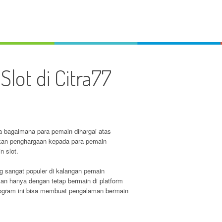
lot di Citra77
a bagaimana para pemain dihargai atas
ikan penghargaan kepada para pemain
n slot.
ng sangat populer di kalangan pemain
an hanya dengan tetap bermain di platform
program ini bisa membuat pengalaman bermain