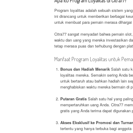
Apa Itu Program Loyalitas di Citra77?
Program loyalitas adalah sebuah sistem yang
ini dirancang untuk memberikan berbagai keunt
untuk membuat para pemain merasa dihargai 
Citra77 sangat menyadari bahwa pemain slot, 
waktu dan uang yang mereka investasikan dala
tetap merasa puas dan terhubung dengan platf
Manfaat Program Loyalitas untuk Pemai
Bonus dan Hadiah Menarik
Salah satu k
loyalitas mereka. Semakin sering Anda b
untuk bertaruh atau bahkan hadiah lain sep
menghabiskan waktu mereka bermain di pla
Putaran Gratis
Salah satu hal yang paling
mempertaruhkan uang Anda. Citra77 membe
gratis yang Anda terima dapat digunakan p
Akses Eksklusif ke Promosi dan Turn
tertentu yang hanya terbuka bagi anggota