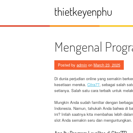
Skip
thietkeyenphu
to
content
Mengenal Progra
Posted by
admin
on
March 23, 2025
Di dunia perjudian online yang semakin berk
kesetiaan mereka.
Citra77
, sebagai salah sa
setianya. Salah satu cara terbaik untuk mela
Mungkin Anda sudah familiar dengan berbagai 
Indonesia. Namun, tahukah Anda bahwa di bal
ini? Inilah saatnya kita membahas lebih dal
slot Anda semakin seru dan menguntungkan.