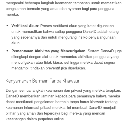
mengambil beberapa langkah keamanan tambahan untuk memastikan
pengalaman bermain yang aman dan nyaman bagi para pengguna
mereka:
Verifikasi Akun
: Proses verifikasi akun yang ketat digunakan
untuk memastikan bahwa setiap pengguna Dana4D adalah orang
yang sebenarnya dan untuk mengurangi risiko penyalahgunaan
akun.
Pemantauan Aktivitas yang Mencurigakan
: Sistem Dana4D juga
dilengkapi dengan alat untuk memantau aktivitas pengguna yang
mencurigakan atau tidak biasa, sehingga mereka dapat segera
mengambil tindakan preventif jika diperlukan.
Kenyamanan Bermain Tanpa Khawatir
Dengan semua langkah keamanan dan privasi yang mereka terapkan,
Dana4D memberikan jaminan kepada para pemainnya bahwa mereka
dapat menikmati pengalaman bermain tanpa harus khawatir tentang
keamanan informasi pribadi mereka. Ini membuat Dana4D menjadi
pilihan yang aman dan tepercaya bagi mereka yang mencari
kesenangan dalam perjudian online.