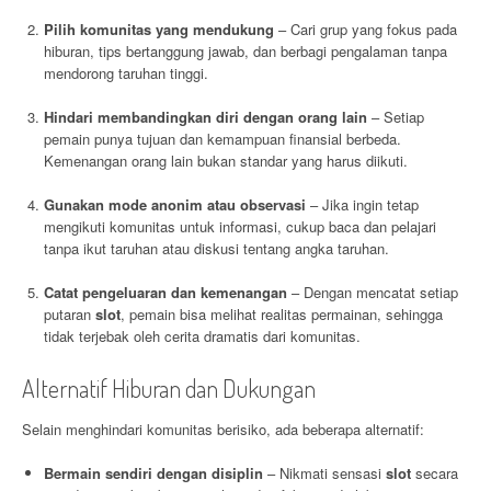
Pilih komunitas yang mendukung
– Cari grup yang fokus pada
hiburan, tips bertanggung jawab, dan berbagi pengalaman tanpa
mendorong taruhan tinggi.
Hindari membandingkan diri dengan orang lain
– Setiap
pemain punya tujuan dan kemampuan finansial berbeda.
Kemenangan orang lain bukan standar yang harus diikuti.
Gunakan mode anonim atau observasi
– Jika ingin tetap
mengikuti komunitas untuk informasi, cukup baca dan pelajari
tanpa ikut taruhan atau diskusi tentang angka taruhan.
Catat pengeluaran dan kemenangan
– Dengan mencatat setiap
putaran
slot
, pemain bisa melihat realitas permainan, sehingga
tidak terjebak oleh cerita dramatis dari komunitas.
Alternatif Hiburan dan Dukungan
Selain menghindari komunitas berisiko, ada beberapa alternatif:
Bermain sendiri dengan disiplin
– Nikmati sensasi
slot
secara