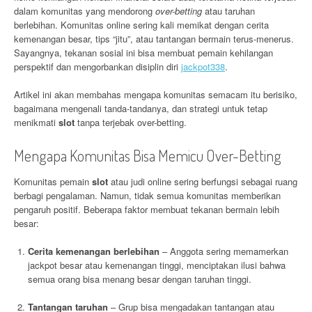
dalam komunitas yang mendorong
over-betting
atau taruhan
berlebihan. Komunitas online sering kali memikat dengan cerita
kemenangan besar, tips “jitu”, atau tantangan bermain terus-menerus.
Sayangnya, tekanan sosial ini bisa membuat pemain kehilangan
perspektif dan mengorbankan disiplin diri
jackpot338
.
Artikel ini akan membahas mengapa komunitas semacam itu berisiko,
bagaimana mengenali tanda-tandanya, dan strategi untuk tetap
menikmati
slot
tanpa terjebak over-betting.
Mengapa Komunitas Bisa Memicu Over-Betting
Komunitas pemain
slot
atau judi online sering berfungsi sebagai ruang
berbagi pengalaman. Namun, tidak semua komunitas memberikan
pengaruh positif. Beberapa faktor membuat tekanan bermain lebih
besar:
Cerita kemenangan berlebihan
– Anggota sering memamerkan
jackpot besar atau kemenangan tinggi, menciptakan ilusi bahwa
semua orang bisa menang besar dengan taruhan tinggi.
Tantangan taruhan
– Grup bisa mengadakan tantangan atau