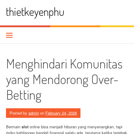
Skip
thietkeyenphu
to
content
Menghindari Komunitas
yang Mendorong Over-
Betting
Posted by
admin
on
February 24, 2026
Bermain
slot
online bisa menjadi hiburan yang menyenangkan, tapi
risiko kehilangan kendali finansial selalu ada, terutama ketika terjebak