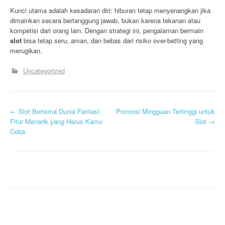
Kunci utama adalah kesadaran diri: hiburan tetap menyenangkan jika
dimainkan secara bertanggung jawab, bukan karena tekanan atau
kompetisi dari orang lain. Dengan strategi ini, pengalaman bermain
slot
bisa tetap seru, aman, dan bebas dari risiko over-betting yang
merugikan.
Uncategorized
P
←
Slot Bertema Dunia Fantasi:
Promosi Mingguan Tertinggi untuk
Fitur Menarik yang Harus Kamu
Slot
→
o
Coba
s
t
n
a
v