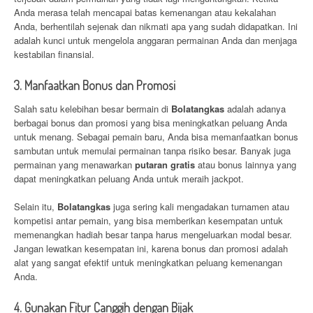
Anda merasa telah mencapai batas kemenangan atau kekalahan
Anda, berhentilah sejenak dan nikmati apa yang sudah didapatkan. Ini
adalah kunci untuk mengelola anggaran permainan Anda dan menjaga
kestabilan finansial.
3. Manfaatkan Bonus dan Promosi
Salah satu kelebihan besar bermain di
Bolatangkas
adalah adanya
berbagai bonus dan promosi yang bisa meningkatkan peluang Anda
untuk menang. Sebagai pemain baru, Anda bisa memanfaatkan bonus
sambutan untuk memulai permainan tanpa risiko besar. Banyak juga
permainan yang menawarkan
putaran gratis
atau bonus lainnya yang
dapat meningkatkan peluang Anda untuk meraih jackpot.
Selain itu,
Bolatangkas
juga sering kali mengadakan turnamen atau
kompetisi antar pemain, yang bisa memberikan kesempatan untuk
memenangkan hadiah besar tanpa harus mengeluarkan modal besar.
Jangan lewatkan kesempatan ini, karena bonus dan promosi adalah
alat yang sangat efektif untuk meningkatkan peluang kemenangan
Anda.
4. Gunakan Fitur Canggih dengan Bijak