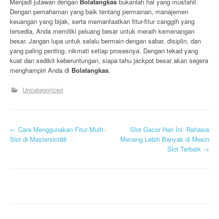
Menjadi jutawan dengan
Bolatangkas
bukanlah hal yang mustahil.
Dengan pemahaman yang baik tentang permainan, manajemen
keuangan yang bijak, serta memanfaatkan fitur-fitur canggih yang
tersedia, Anda memiliki peluang besar untuk meraih kemenangan
besar. Jangan lupa untuk selalu bermain dengan sabar, disiplin, dan
yang paling penting, nikmati setiap prosesnya. Dengan tekad yang
kuat dan sedikit keberuntungan, siapa tahu jackpot besar akan segera
menghampiri Anda di
Bolatangkas
.
Uncategorized
P
←
Cara Menggunakan Fitur Multi-
Slot Gacor Hari Ini: Rahasia
Slot di Masterslot88
Menang Lebih Banyak di Mesin
o
Slot Terbaik
→
s
t
n