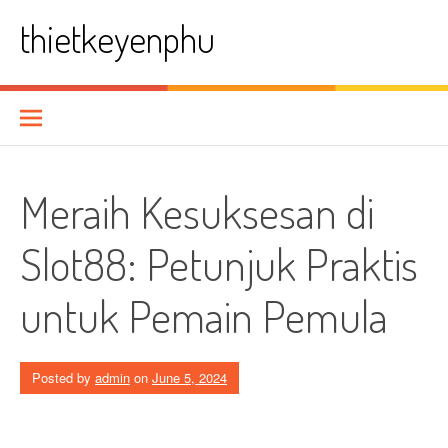
Skip
thietkeyenphu
to
content
Meraih Kesuksesan di
Slot88: Petunjuk Praktis
untuk Pemain Pemula
Posted by
admin
on
June 5, 2024