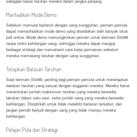
sebagian besar taruhan mereka dalam jangka panjang.
Manfaatkan Mode Demo
Sebelum memulai bertaruh dengan uang sungguhan, pemain pemula
dapat memanfaatkan mode demo yang disediakan oleh banyak situs
judi online. Mode demo memungkinkan pemain untuk bermain Slot88
tanpa risiko kehilangan uang, sehingga mereka dapat menguji
berbagai strategi dan memahami cara kerja permainan sebelum
mereka memasang taruhan dengan uang sungguhan.
Tetapkan Batasan Taruhan
Saat bermain Slot88, penting bagi pemain pemula untuk menetapkan
batasan taruhan yang sesuai dengan anggaran mereka. Mereka harus
menentukan jumlah maksimum taruhan yang mereka bersedia
lakukan dalam satu sesi, serta jumlah uang yang mereka bersedia
kehilangan. Disiplinlah untuk tidak melebihi batasan tersebut, dan
jangan pernah berjudi dengan uang yang tidak mampu mereka
kehilangan.
Pelajari Pola dan Strategi