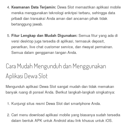
Keamanan Data Terjamin:
Dewa Slot memastikan aplikasi mobile
mereka menggunakan teknologi enkripsi terbaru, sehingga data
pribadi dan transaksi Anda aman dari ancaman pihak tidak
bertanggung jawab.
Fitur Lengkap dan Mudah Digunakan:
Semua fitur yang ada di
versi desktop juga tersedia di aplikasi, termasuk deposit,
penarikan, live chat customer service, dan riwayat permainan.
Semua dalam genggaman tangan Anda.
Cara Mudah Mengunduh dan Menggunakan
Aplikasi Dewa Slot
Mengunduh aplikasi Dewa Slot sangat mudah dan tidak memakan
banyak ruang di ponsel Anda. Berikut langkah-langkah singkatnya:
Kunjungi situs resmi Dewa Slot dari smartphone Anda.
Cari menu download aplikasi mobile yang biasanya sudah tersedia
dalam bentuk APK untuk Android atau link khusus untuk iOS.