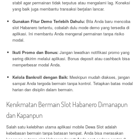
stabil agar permainan tidak terputus atau mengalami lag. Koneksi
yang baik juga membantu transaksi berjalan lancar.
Gunakan Fitur Demo Terlebih Dahulu:
Bila Anda baru mencoba
slot Habanero tertentu, cobalah dulu mode demo yang tersedia di
aplikasi. Ini membantu Anda mengenal permainan tanpa risiko
modal.
Ikuti Promo dan Bonus:
Jangan lewatkan notifikasi promo yang
sering dikirim melalui aplikasi. Bonus deposit atau cashback bisa
memperbesar modal Anda.
Kelola Bankroll dengan Baik:
Meskipun mudah diakses, jangan
sampai Anda tergoda bermain tanpa kontrol. Tetapkan batas modal
harian dan disiplin dalam bermain.
Kenikmatan Bermain Slot Habanero Dimanapun
dan Kapanpun
Salah satu kelebihan utama aplikasi mobile Dewa Slot adalah
kebebasan bermain tanpa batasan tempat. Anda bisa merasakan