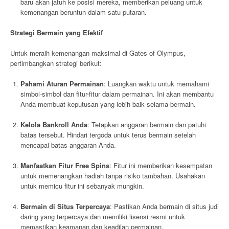
baru akan jatuh ke posisi mereka, memberikan peluang untuk
kemenangan beruntun dalam satu putaran.
Strategi Bermain yang Efektif
Untuk meraih kemenangan maksimal di Gates of Olympus,
pertimbangkan strategi berikut:
Pahami Aturan Permainan
: Luangkan waktu untuk memahami
simbol-simbol dan fitur-fitur dalam permainan. Ini akan membantu
Anda membuat keputusan yang lebih baik selama bermain.
Kelola Bankroll Anda
: Tetapkan anggaran bermain dan patuhi
batas tersebut. Hindari tergoda untuk terus bermain setelah
mencapai batas anggaran Anda.
Manfaatkan Fitur Free Spins
: Fitur ini memberikan kesempatan
untuk memenangkan hadiah tanpa risiko tambahan. Usahakan
untuk memicu fitur ini sebanyak mungkin.
Bermain di Situs Terpercaya
: Pastikan Anda bermain di situs judi
daring yang terpercaya dan memiliki lisensi resmi untuk
memastikan keamanan dan keadilan permainan.