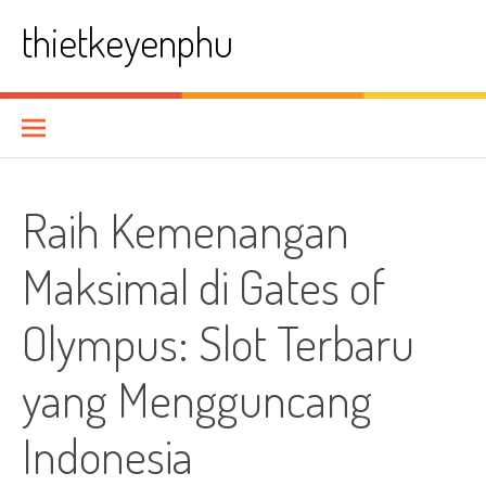
Skip
thietkeyenphu
to
content
Raih Kemenangan
Maksimal di Gates of
Olympus: Slot Terbaru
yang Mengguncang
Indonesia