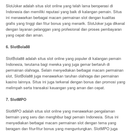
SlotJoker adalah situs slot online yang telah lama beroperasi di
Indonesia dan memiliki reputasi yang baik di kalangan pemain. Situs
ini menawarkan berbagai macam permainan slot dengan kualitas
grafis yang tinggi dan fitur bonus yang menarik. SlotJoker juga dikenal
dengan layanan pelanggan yang profesional dan proses pembayaran
yang cepat dan aman.
6. SlotBola88
SlotBola88 adalah situs slot online yang populer di kalangan pemain
Indonesia, terutama bagi mereka yang juga gemar bertaruh di
permainan olahraga. Selain menyediakan berbagai macam permainan
slot, SlotBola88 juga menawarkan taruhan olahraga dan permainan
kasino lainnya. Situs ini juga terkenal dengan bonus dan promosi yang
melimpah serta transaksi keuangan yang aman dan cepat.
7. SlotMPO
SlotMPO adalah situs slot online yang menawarkan pengalaman
bermain yang seru dan menghibur bagi pemain Indonesia. Situs ini
menyediakan berbagai macam permainan slot dengan tema yang
beragam dan fitur-fitur bonus yang menguntungkan. SlotMPO juga