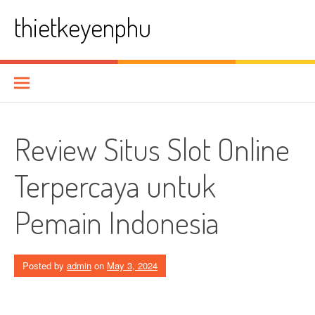
Skip
thietkeyenphu
to
content
Review Situs Slot Online
Terpercaya untuk
Pemain Indonesia
Posted by
admin
on
May 3, 2024