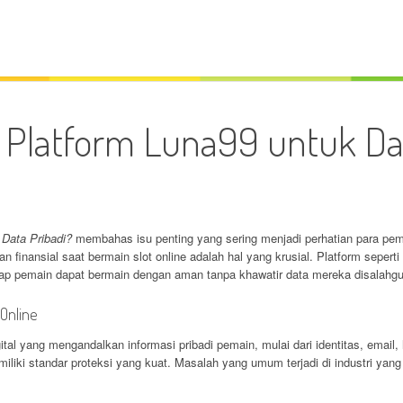
Platform Luna99 untuk Dat
Data Pribadi?
membahas isu penting yang sering menjadi perhatian para pema
an finansial saat bermain slot online adalah hal yang krusial. Platform seperti
iap pemain dapat bermain dengan aman tanpa khawatir data mereka disalahg
Online
al yang mengandalkan informasi pribadi pemain, mulai dari identitas, email, h
iliki standar proteksi yang kuat. Masalah yang umum terjadi di industri yan