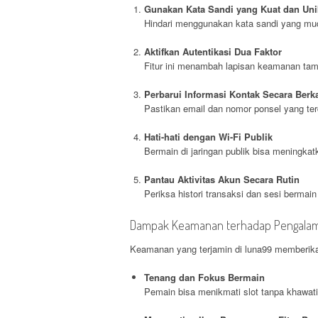
Gunakan Kata Sandi yang Kuat dan Uni
Hindari menggunakan kata sandi yang mud
Aktifkan Autentikasi Dua Faktor
Fitur ini menambah lapisan keamanan tam
Perbarui Informasi Kontak Secara Berk
Pastikan email dan nomor ponsel yang terd
Hati-hati dengan Wi-Fi Publik
Bermain di jaringan publik bisa meningka
Pantau Aktivitas Akun Secara Rutin
Periksa histori transaksi dan sesi bermai
Dampak Keamanan terhadap Pengala
Keamanan yang terjamin di luna99 memberika
Tenang dan Fokus Bermain
Pemain bisa menikmati slot tanpa khawatir