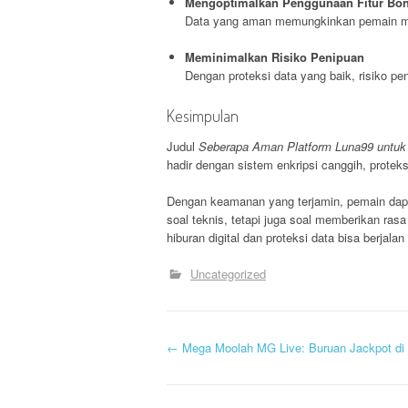
Mengoptimalkan Penggunaan Fitur Bo
Data yang aman memungkinkan pemain m
Meminimalkan Risiko Penipuan
Dengan proteksi data yang baik, risiko p
Kesimpulan
Judul
Seberapa Aman Platform Luna99 untuk 
hadir dengan sistem enkripsi canggih, protek
Dengan keamanan yang terjamin, pemain dapat
soal teknis, tetapi juga soal memberikan r
hiburan digital dan proteksi data bisa berjal
Uncategorized
P
←
Mega Moolah MG Live: Buruan Jackpot d
o