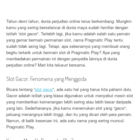
Tahun demi tahun, dunia perjudian online terus berkembang. Mungkin
kamu yang sering berselancar di dunia maya sudah familiar dengan
istilah “slot gacor”. Terlebih lagi, jika kamu adalah salah satu pemain
yang gemar bermain permainan slot, nama Pragmatic Play tentu
sudah tidak asing lagi. Tetapi, apa sebenarnya yang membuat orang
begitu tertarik untuk bermain slot di Pragmatic Play? Apa yang
membedakan permainan ini dengan penyedia lainnya di dunia
perjudian online? Mari kita telusuri bersama.
Slot Gacor: Fenomena yang Menggoda
Bicara tentang “
slot gacor
”, ada satu hal yang harus kita pahami dulu.
Gacor adalah istilah yang biasa digunakan untuk menyebut mesin slot
yang memberikan kemenangan lebih sering atau lebih besar daripada
yang lain. Sederhananya, jika kamu menemukan slot yang “gacor”,
peluang menangnya lebih tinggi, dan itu yang dicari oleh para pemain.
Namun, di balik keseruan ini, ada satu nama yang sering muncul:
Pragmatic Play.