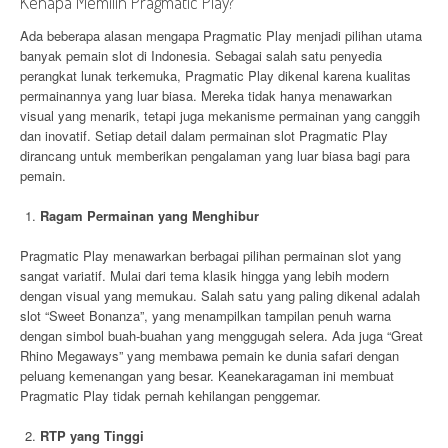
Kenapa Memilih Pragmatic Play?
Ada beberapa alasan mengapa Pragmatic Play menjadi pilihan utama
banyak pemain slot di Indonesia. Sebagai salah satu penyedia
perangkat lunak terkemuka, Pragmatic Play dikenal karena kualitas
permainannya yang luar biasa. Mereka tidak hanya menawarkan
visual yang menarik, tetapi juga mekanisme permainan yang canggih
dan inovatif. Setiap detail dalam permainan slot Pragmatic Play
dirancang untuk memberikan pengalaman yang luar biasa bagi para
pemain.
Ragam Permainan yang Menghibur
Pragmatic Play menawarkan berbagai pilihan permainan slot yang
sangat variatif. Mulai dari tema klasik hingga yang lebih modern
dengan visual yang memukau. Salah satu yang paling dikenal adalah
slot “Sweet Bonanza”, yang menampilkan tampilan penuh warna
dengan simbol buah-buahan yang menggugah selera. Ada juga “Great
Rhino Megaways” yang membawa pemain ke dunia safari dengan
peluang kemenangan yang besar. Keanekaragaman ini membuat
Pragmatic Play tidak pernah kehilangan penggemar.
RTP yang Tinggi