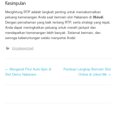
Kesimpulan
Menghitung RTP adalah langkah penting untuk memaksimalkan
peluang kemenangan Anda saat bermain slot Habanero di
39Judi
.
Dengan pemahaman yang baik tentang RTP, serta strategi yang tepat,
Anda dapat meningkatkan peluang untuk meraih jackpot dan
mendapatkan kemenangan lebih banyak. Selamat bermain, dan
semoga keberuntungan selalu menyertai Anda!
Uncategorized
P
←
Mengenal Fitur Auto-Spin di
Panduan Lengkap Bermain Slot
Slot Demo Habanero
Online di Joker188
→
o
s
t
n