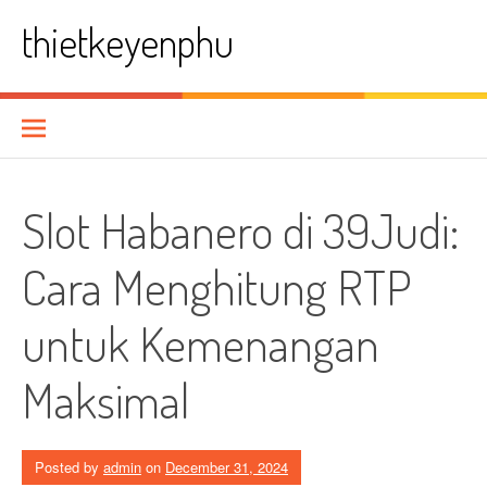
Skip
thietkeyenphu
to
content
Slot Habanero di 39Judi:
Cara Menghitung RTP
untuk Kemenangan
Maksimal
Posted by
admin
on
December 31, 2024