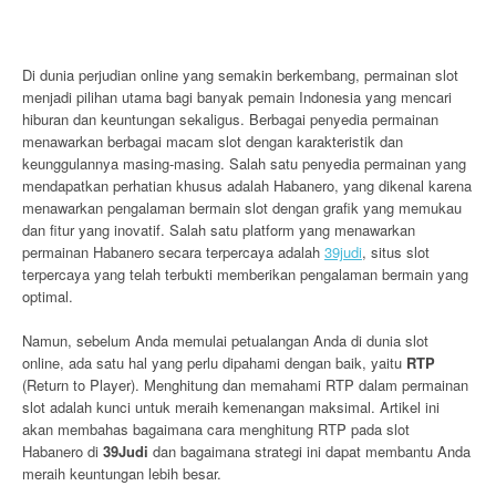
Di dunia perjudian online yang semakin berkembang, permainan slot
menjadi pilihan utama bagi banyak pemain Indonesia yang mencari
hiburan dan keuntungan sekaligus. Berbagai penyedia permainan
menawarkan berbagai macam slot dengan karakteristik dan
keunggulannya masing-masing. Salah satu penyedia permainan yang
mendapatkan perhatian khusus adalah Habanero, yang dikenal karena
menawarkan pengalaman bermain slot dengan grafik yang memukau
dan fitur yang inovatif. Salah satu platform yang menawarkan
permainan Habanero secara terpercaya adalah
39judi
, situs slot
terpercaya yang telah terbukti memberikan pengalaman bermain yang
optimal.
Namun, sebelum Anda memulai petualangan Anda di dunia slot
online, ada satu hal yang perlu dipahami dengan baik, yaitu
RTP
(Return to Player). Menghitung dan memahami RTP dalam permainan
slot adalah kunci untuk meraih kemenangan maksimal. Artikel ini
akan membahas bagaimana cara menghitung RTP pada slot
Habanero di
39Judi
dan bagaimana strategi ini dapat membantu Anda
meraih keuntungan lebih besar.