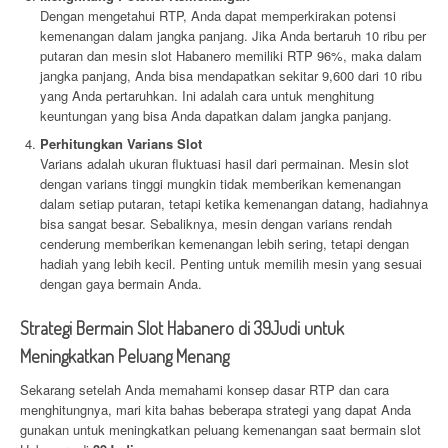
Dengan mengetahui RTP, Anda dapat memperkirakan potensi
kemenangan dalam jangka panjang. Jika Anda bertaruh 10 ribu per
putaran dan mesin slot Habanero memiliki RTP 96%, maka dalam
jangka panjang, Anda bisa mendapatkan sekitar 9,600 dari 10 ribu
yang Anda pertaruhkan. Ini adalah cara untuk menghitung
keuntungan yang bisa Anda dapatkan dalam jangka panjang.
Perhitungkan Varians Slot
Varians adalah ukuran fluktuasi hasil dari permainan. Mesin slot
dengan varians tinggi mungkin tidak memberikan kemenangan
dalam setiap putaran, tetapi ketika kemenangan datang, hadiahnya
bisa sangat besar. Sebaliknya, mesin dengan varians rendah
cenderung memberikan kemenangan lebih sering, tetapi dengan
hadiah yang lebih kecil. Penting untuk memilih mesin yang sesuai
dengan gaya bermain Anda.
Strategi Bermain Slot Habanero di 39Judi untuk
Meningkatkan Peluang Menang
Sekarang setelah Anda memahami konsep dasar RTP dan cara
menghitungnya, mari kita bahas beberapa strategi yang dapat Anda
gunakan untuk meningkatkan peluang kemenangan saat bermain slot