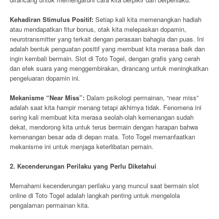
Kehadiran Stimulus Positif:
Setiap kali kita memenangkan hadiah
atau mendapatkan fitur bonus, otak kita melepaskan dopamin,
neurotransmitter yang terkait dengan perasaan bahagia dan puas. Ini
adalah bentuk penguatan positif yang membuat kita merasa baik dan
ingin kembali bermain. Slot di Toto Togel, dengan grafis yang cerah
dan efek suara yang menggembirakan, dirancang untuk meningkatkan
pengeluaran dopamin ini.
Mekanisme “Near Miss”:
Dalam psikologi permainan, “near miss”
adalah saat kita hampir menang tetapi akhirnya tidak. Fenomena ini
sering kali membuat kita merasa seolah-olah kemenangan sudah
dekat, mendorong kita untuk terus bermain dengan harapan bahwa
kemenangan besar ada di depan mata. Toto Togel memanfaatkan
mekanisme ini untuk menjaga keterlibatan pemain.
2. Kecenderungan Perilaku yang Perlu Diketahui
Memahami kecenderungan perilaku yang muncul saat bermain slot
online di Toto Togel adalah langkah penting untuk mengelola
pengalaman permainan kita.