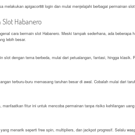
isa melakukan apigacor88 login dan mulai menjelajahi berbagai permainan slot
 Slot Habanero
engenal cara bermain slot Habanero. Meski tampak sederhana, ada beberapa ha
ng lebih besar.
slot dengan tema berbeda, mulai dari petualangan, fantasi, hingga klasik. P
Jangan terburu-buru memasang taruhan besar di awal. Cobalah mulai dari tar
manfaatkan fitur ini untuk mencoba permainan tanpa risiko kehilangan uang 
yang menarik seperti free spin, multipliers, dan jackpot progresif. Selalu w