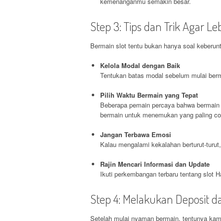
kemenanganmu semakin besar.
Step 3: Tips dan Trik Agar L
Bermain slot tentu bukan hanya soal keberunt
Kelola Modal dengan Baik
Tentukan batas modal sebelum mulai berma
Pilih Waktu Bermain yang Tepat
Beberapa pemain percaya bahwa bermain d
bermain untuk menemukan yang paling co
Jangan Terbawa Emosi
Kalau mengalami kekalahan berturut-turut
Rajin Mencari Informasi dan Update
Ikuti perkembangan terbaru tentang slot H
Step 4: Melakukan Deposit 
Setelah mulai nyaman bermain, tentunya kam