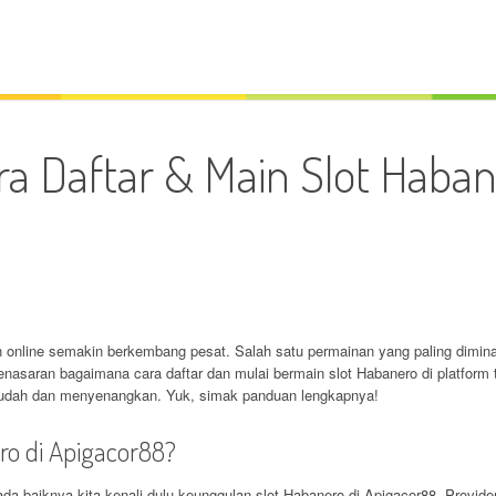
ra Daftar & Main Slot Haba
ian online semakin berkembang pesat. Salah satu permainan yang paling diminati
asaran bagaimana cara daftar dan mulai bermain slot Habanero di platform te
udah dan menyenangkan. Yuk, simak panduan lengkapnya!
ro di Apigacor88?
a baiknya kita kenali dulu keunggulan slot Habanero di Apigacor88. Provide