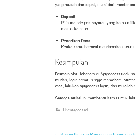
yang mudah dan cepat, mulai dari transfer ban
Deposit
Pilih metode pembayaran yang kamu miliki
masuk ke akun.
Penarikan Dana
Ketika kamu berhasil mendapatkan keuntun
Kesimpulan
Bermain slot Habanero di Apigacor88 tidak h
mudah, login cepat, hingga memahami strateg
atas, lakukan apigacor88 login, dan mulailah p
Semoga artikel ini membantu kamu untuk lebi
Uncategorized
←
Mengoptimalkan Penggunaan Bonus dan Fre