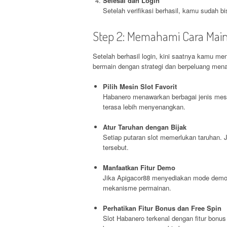
Selesai dan Login
Setelah verifikasi berhasil, kamu sudah b
Step 2: Memahami Cara Main
Setelah berhasil login, kini saatnya kamu m
bermain dengan strategi dan berpeluang mena
Pilih Mesin Slot Favorit
Habanero menawarkan berbagai jenis mesin 
terasa lebih menyenangkan.
Atur Taruhan dengan Bijak
Setiap putaran slot memerlukan taruhan. 
tersebut.
Manfaatkan Fitur Demo
Jika Apigacor88 menyediakan mode demo, 
mekanisme permainan.
Perhatikan Fitur Bonus dan Free Spin
Slot Habanero terkenal dengan fitur bonus 