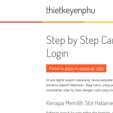
Skip
thietkeyenphu
to
content
Step by Step Ca
Login
Posted by
admin
on
August 20, 2025
Di era digital seperti sekarang, dunia perjud
ternama seperti Habanero. Bagi kamu yang pen
membahas step by step dengan cara yang m
Kenapa Memilih Slot Habane
Sebelum masuk ke cara daftar dan bermain, ad