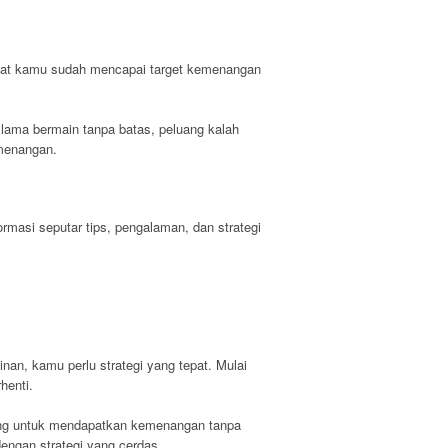
u saat kamu sudah mencapai target kemenangan
lama bermain tanpa batas, peluang kalah
emenangan.
rmasi seputar tips, pengalaman, dan strategi
an, kamu perlu strategi yang tepat. Mulai
henti.
luang untuk mendapatkan kemenangan tanpa
dengan strategi yang cerdas.