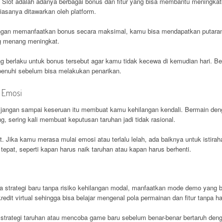
7 Slot adalah adanya berbagai bonus dan fitur yang bisa membantu meningk
biasanya ditawarkan oleh platform.
ngan memanfaatkan bonus secara maksimal, kamu bisa mendapatkan putaran 
ng menang meningkat.
g berlaku untuk bonus tersebut agar kamu tidak kecewa di kemudian hari. B
ipenuhi sebelum bisa melakukan penarikan.
 Emosi
i jangan sampai keseruan itu membuat kamu kehilangan kendali. Bermain den
g, sering kali membuat keputusan taruhan jadi tidak rasional.
 Jika kamu merasa mulai emosi atau terlalu lelah, ada baiknya untuk istiraha
at, seperti kapan harus naik taruhan atau kapan harus berhenti.
strategi baru tanpa risiko kehilangan modal, manfaatkan mode demo yang bi
t virtual sehingga bisa belajar mengenal pola permainan dan fitur tanpa h
strategi taruhan atau mencoba game baru sebelum benar-benar bertaruh deng