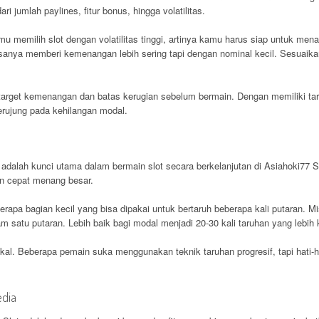
ri jumlah paylines, fitur bonus, hingga volatilitas.
u memilih slot dengan volatilitas tinggi, artinya kamu harus siap untuk mena
biasanya memberi kemenangan lebih sering tapi dengan nominal kecil. Sesuai
 target kemenangan dan batas kerugian sebelum bermain. Dengan memiliki tar
erujung pada kehilangan modal.
alah kunci utama dalam bermain slot secara berkelanjutan di Asiahoki77 Sl
n cepat menang besar.
apa bagian kecil yang bisa dipakai untuk bertaruh beberapa kali putaran. Mi
am satu putaran. Lebih baik bagi modal menjadi 20-30 kali taruhan yang lebih 
. Beberapa pemain suka menggunakan teknik taruhan progresif, tapi hati-hati 
edia