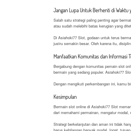
Jangan Lupa Untuk Berhenti di Waktu 
Salah satu strategi paling penting agar berm
atau sudah melebihi batas kerugian yang dite
Di Asiahoki77 Slot, godaan untuk terus berm
justru semakin besar. Oleh karena itu, disip
Manfaatkan Komunitas dan Informasi 
Bergabung dengan komunitas pemain slot onli
bermain yang sedang populer. Asiahoki77 Slo
Dengan mengikuti perkembangan ini, kamu bisa
Kesimpulan
Bermain slot online di Asiahoki77 Slot mema
dari memahami permainan, mengatur modal, 
Strategi berkelanjutan dan aman ini tidak h
harus kehilangan banyak modal. Ingat, tujuan