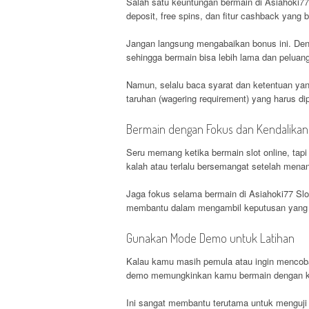
Salah satu keuntungan bermain di Asiahoki7
deposit, free spins, dan fitur cashback yang 
Jangan langsung mengabaikan bonus ini. De
sehingga bermain bisa lebih lama dan pelua
Namun, selalu baca syarat dan ketentuan yan
taruhan (wagering requirement) yang harus d
Bermain dengan Fokus dan Kendalikan
Seru memang ketika bermain slot online, tap
kalah atau terlalu bersemangat setelah menan
Jaga fokus selama bermain di Asiahoki77 Slot.
membantu dalam mengambil keputusan yang tep
Gunakan Mode Demo untuk Latihan
Kalau kamu masih pemula atau ingin mencoba 
demo memungkinkan kamu bermain dengan kredi
Ini sangat membantu terutama untuk menguji 