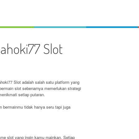
ahoki77 Slot
iahoki77 Slot adalah salah satu platform yang
bermain slot sebenarnya memerlukan strategi
menikmati setiap putaran.
bermainmu tidak hanya seru tapi juga
ame slot yang ingin kamu mainkan. Setiap