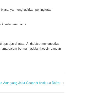
i biasanya menghadirkan peningkatan
di pada versi lama.
ips-tips di atas, Anda bisa mendapatkan
 utama dalam bermain adalah keseimbangan
a Asia yang Jalur Gacor di bosku33 Daftar
→