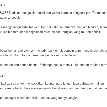
ain
SBOBET adalah mengelola modal dan waktu bermain dengan bijak. Tentukan d
atas tersebut.
idak mengganggu aktivitas lain. Bermain slot seharusnya menjadi hiburan, b
lebih santai dan menghindari stres akibat kerugian yang tak terkendali.
agai bonus dan promosi menarik, baik untuk pemain baru maupun pemain se
coba slot baru tanpa harus mengeluarkan modal besar.
entuan dari setiap bonus. Beberapa bonus memiliki ketentuan taruhan terten
Santai
ng kali adalah untuk mendapatkan keuntungan, jangan lupa bahwa permainan in
res, karena hal itu bisa mempengaruhi keputusan dan membuat permainan me
gan sebagai bonus dari waktu santai yang menyenangkan.