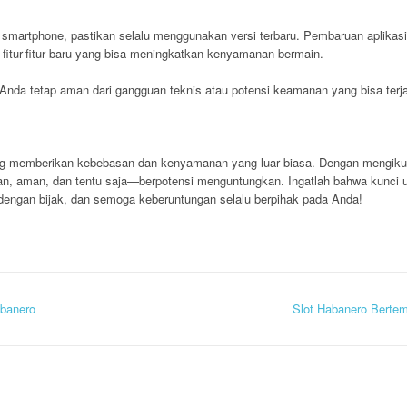
martphone, pastikan selalu menggunakan versi terbaru. Pembaruan aplikas
fitur-fitur baru yang bisa meningkatkan kenyamanan bermain.
nda tetap aman dari gangguan teknis atau potensi keamanan yang bisa terja
memberikan kebebasan dan kenyamanan yang luar biasa. Dengan mengikuti t
n, aman, dan tentu saja—berpotensi menguntungkan. Ingatlah bahwa kunci
dengan bijak, dan semoga keberuntungan selalu berpihak pada Anda!
banero
Slot Habanero Bertem