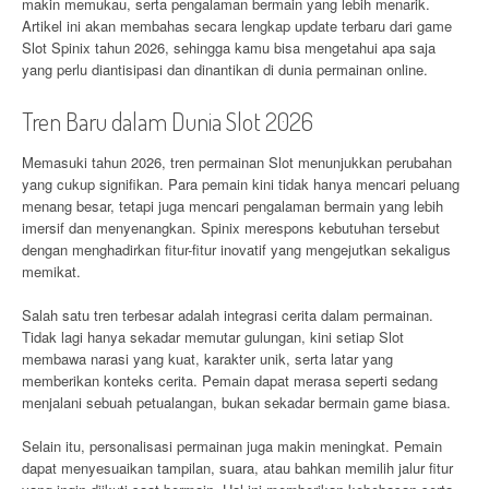
makin memukau, serta pengalaman bermain yang lebih menarik.
Artikel ini akan membahas secara lengkap update terbaru dari game
Slot Spinix tahun 2026, sehingga kamu bisa mengetahui apa saja
yang perlu diantisipasi dan dinantikan di dunia permainan online.
Tren Baru dalam Dunia Slot 2026
Memasuki tahun 2026, tren permainan Slot menunjukkan perubahan
yang cukup signifikan. Para pemain kini tidak hanya mencari peluang
menang besar, tetapi juga mencari pengalaman bermain yang lebih
imersif dan menyenangkan. Spinix merespons kebutuhan tersebut
dengan menghadirkan fitur-fitur inovatif yang mengejutkan sekaligus
memikat.
Salah satu tren terbesar adalah integrasi cerita dalam permainan.
Tidak lagi hanya sekadar memutar gulungan, kini setiap Slot
membawa narasi yang kuat, karakter unik, serta latar yang
memberikan konteks cerita. Pemain dapat merasa seperti sedang
menjalani sebuah petualangan, bukan sekadar bermain game biasa.
Selain itu, personalisasi permainan juga makin meningkat. Pemain
dapat menyesuaikan tampilan, suara, atau bahkan memilih jalur fitur