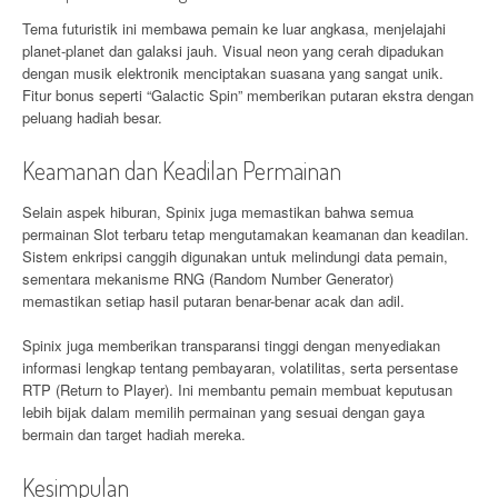
Tema futuristik ini membawa pemain ke luar angkasa, menjelajahi
planet-planet dan galaksi jauh. Visual neon yang cerah dipadukan
dengan musik elektronik menciptakan suasana yang sangat unik.
Fitur bonus seperti “Galactic Spin” memberikan putaran ekstra dengan
peluang hadiah besar.
Keamanan dan Keadilan Permainan
Selain aspek hiburan, Spinix juga memastikan bahwa semua
permainan Slot terbaru tetap mengutamakan keamanan dan keadilan.
Sistem enkripsi canggih digunakan untuk melindungi data pemain,
sementara mekanisme RNG (Random Number Generator)
memastikan setiap hasil putaran benar-benar acak dan adil.
Spinix juga memberikan transparansi tinggi dengan menyediakan
informasi lengkap tentang pembayaran, volatilitas, serta persentase
RTP (Return to Player). Ini membantu pemain membuat keputusan
lebih bijak dalam memilih permainan yang sesuai dengan gaya
bermain dan target hadiah mereka.
Kesimpulan