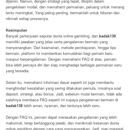
dijamin. Namun, dengan strategi yang tepat, disiplin dalam
pengelolaan modal, dan memahami permainan, peluang untuk menang
tentu meningkat. Yang paling penting, bermainlah untuk hiburan dan
nikmati setiap prosesnya.
Kesimpulan
Banyak pertanyaan seputar dunia online gambling, dan
badak138
memiliki jawaban yang jelas serta pengalaman bermain yang
menyenangkan. Dari keamanan, metode pembayaran, hingga tips
bermain, platform ini memberikan kemudahan bagi pemain baru
maupun berpengalaman. Dengan memahami FAQ di atas, pemain
bisa lebih percaya diri dan siap menghadapi berbagai permainan seru
yang tersedia.
Selain itu, memahami informasi dasar seperti ini juga membantu
menghindari kesalahan yang sering dilakukan pemula, misalnya soal
deposit, strategi, atau bonus. Jadi, sebelum mulai bermain, tidak ada
salahnya membaca FAQ seperti ini supaya pengalaman bermain di
badak138
lebih aman, nyaman, dan tentunya lebih seru.
Dengan FAQ ini, pemain dapat merasakan pengalaman yang lebih
maksimal, tetap bertanggung jawab, dan menikmati keseruan dunia
online gambling dengan cara yang menyenangkan. Jadi, siap menjajal