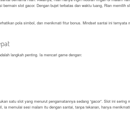
si bermain slot gacor. Dengan bujet terbatas dan waktu luang, Rian memilih s
hatikan pola simbol, dan menikmati fitur bonus. Mindset santai ini ternyata
epat
adalah langkah penting. Ia mencari game dengan:
kan satu slot yang menurut pengamatannya sedang “gacor”. Slot ini sering
l, ia memulai sesi malam itu dengan santai, tanpa tekanan, hanya menikmati