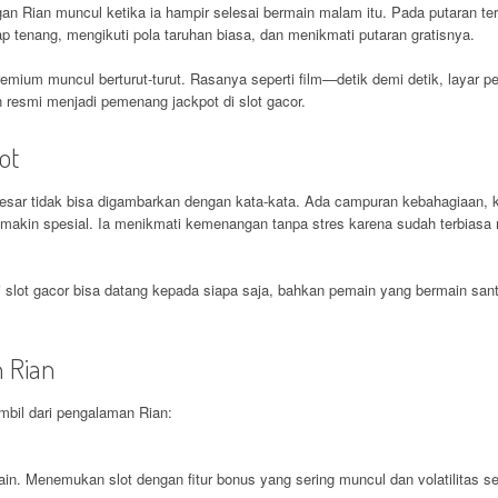
n Rian muncul ketika ia hampir selesai bermain malam itu. Pada putaran tert
ap tenang, mengikuti pola taruhan biasa, dan menikmati putaran gratisnya.
mium muncul berturut-turut. Rasanya seperti film—detik demi detik, layar pe
n resmi menjadi pemenang jackpot di slot gacor.
ot
ar tidak bisa digambarkan dengan kata-kata. Ada campuran kebahagiaan, ka
akin spesial. Ia menikmati kemenangan tanpa stres karena sudah terbiasa me
 slot gacor bisa datang kepada siapa saja, bahkan pemain yang bermain san
n Rian
mbil dari pengalaman Rian:
ain. Menemukan slot dengan fitur bonus yang sering muncul dan volatilitas