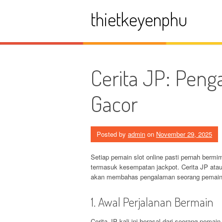
Skip
thietkeyenphu
to
content
Cerita JP: Peng
Gacor
Posted by
admin
on
November 29, 2025
Setiap pemain slot online pasti pernah bermi
termasuk kesempatan jackpot. Cerita JP atau 
akan membahas pengalaman seorang pemain yan
1. Awal Perjalanan Bermain
Cerita JP kali ini berasal dari seorang pemai