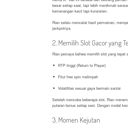
besar setiap saat, tapi lebih menikmati sensa
kemenangan kecil tapi konsisten.
Rian selalu mencatat hasil permainan, memper
jackpotnya.
2. Memilih Slot Gacor yang T
Rian percaya bahwa memilih slot yang tepat 
RTP tinggi (Return to Player)
Fitur free spin melimpah
Volatilitas sesuai gaya bermain santai
Setelah mencoba beberapa slot, Rian menemu
putaran bonus setiap sesi. Dengan modal keci
3. Momen Kejutan