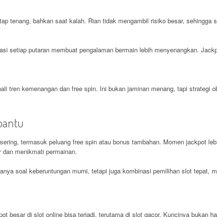
ap tenang, bahkan saat kalah. Rian tidak mengambil risiko besar, sehingga s
nsasi setiap putaran membuat pengalaman bermain lebih menyenangkan. Jack
i tren kemenangan dan free spin. Ini bukan jaminan menang, tapi strategi 
bantu
sering, termasuk peluang free spin atau bonus tambahan. Momen jackpot leb
ar dan menikmati permainan.
nya soal keberuntungan murni, tetapi juga kombinasi pemilihan slot tepat, m
ot besar di slot online bisa terjadi, terutama di slot gacor. Kuncinya bukan h