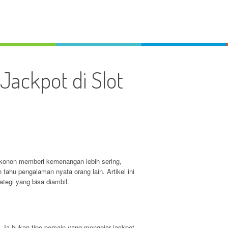
ackpot di Slot
 konon memberi kemenangan lebih sering,
tahu pengalaman nyata orang lain. Artikel ini
tegi yang bisa diambil.
i. Ia bukan tipe pemain yang mengejar jackpot