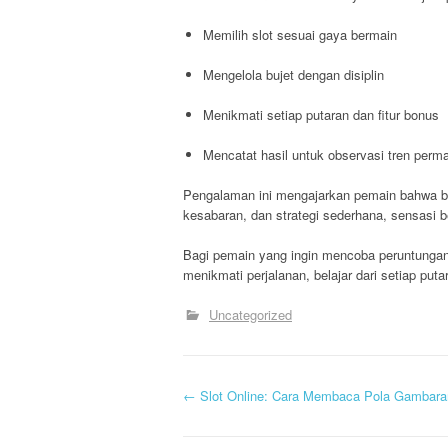
Memilih slot sesuai gaya bermain
Mengelola bujet dengan disiplin
Menikmati setiap putaran dan fitur bonus
Mencatat hasil untuk observasi tren perm
Pengalaman ini mengajarkan pemain bahwa ber
kesabaran, dan strategi sederhana, sensasi b
Bagi pemain yang ingin mencoba peruntungan, 
menikmati perjalanan, belajar dari setiap puta
Uncategorized
P
←
Slot Online: Cara Membaca Pola Gambaran