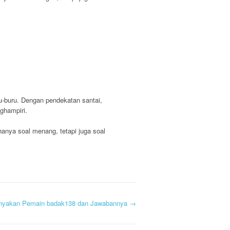
u-buru. Dengan pendekatan santai,
ghampiri.
hanya soal menang, tetapi juga soal
anyakan Pemain badak138 dan Jawabannya
→