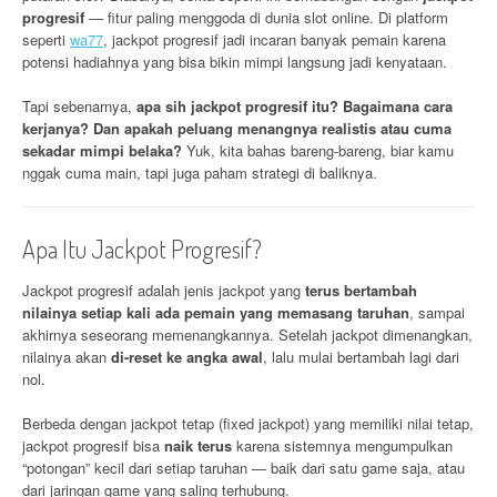
progresif
— fitur paling menggoda di dunia slot online. Di platform
seperti
wa77
, jackpot progresif jadi incaran banyak pemain karena
potensi hadiahnya yang bisa bikin mimpi langsung jadi kenyataan.
Tapi sebenarnya,
apa sih jackpot progresif itu? Bagaimana cara
kerjanya? Dan apakah peluang menangnya realistis atau cuma
sekadar mimpi belaka?
Yuk, kita bahas bareng-bareng, biar kamu
nggak cuma main, tapi juga paham strategi di baliknya.
Apa Itu Jackpot Progresif?
Jackpot progresif adalah jenis jackpot yang
terus bertambah
nilainya setiap kali ada pemain yang memasang taruhan
, sampai
akhirnya seseorang memenangkannya. Setelah jackpot dimenangkan,
nilainya akan
di-reset ke angka awal
, lalu mulai bertambah lagi dari
nol.
Berbeda dengan jackpot tetap (fixed jackpot) yang memiliki nilai tetap,
jackpot progresif bisa
naik terus
karena sistemnya mengumpulkan
“potongan” kecil dari setiap taruhan — baik dari satu game saja, atau
dari jaringan game yang saling terhubung.