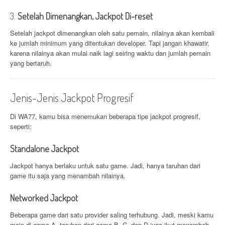
3.
Setelah Dimenangkan, Jackpot Di-reset
Setelah jackpot dimenangkan oleh satu pemain, nilainya akan kembali
ke jumlah minimum yang ditentukan developer. Tapi jangan khawatir,
karena nilainya akan mulai naik lagi seiring waktu dan jumlah pemain
yang bertaruh.
Jenis-Jenis Jackpot Progresif
Di WA77, kamu bisa menemukan beberapa tipe jackpot progresif,
seperti:
Standalone Jackpot
Jackpot hanya berlaku untuk satu game. Jadi, hanya taruhan dari
game itu saja yang menambah nilainya.
Networked Jackpot
Beberapa game dari satu provider saling terhubung. Jadi, meski kamu
main di game A, taruhan dari game B, C, dan D juga ikut menambah