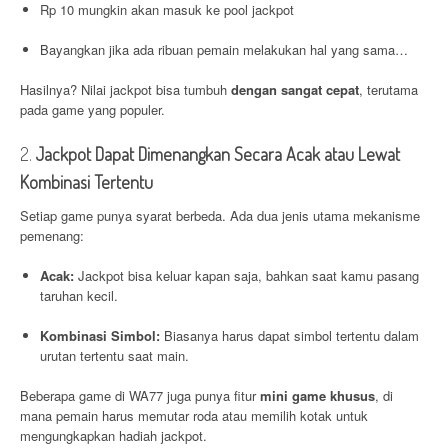
Rp 10 mungkin akan masuk ke pool jackpot
Bayangkan jika ada ribuan pemain melakukan hal yang sama…
Hasilnya? Nilai jackpot bisa tumbuh
dengan sangat cepat
, terutama
pada game yang populer.
2.
Jackpot Dapat Dimenangkan Secara Acak atau Lewat
Kombinasi Tertentu
Setiap game punya syarat berbeda. Ada dua jenis utama mekanisme
pemenang:
Acak:
Jackpot bisa keluar kapan saja, bahkan saat kamu pasang
taruhan kecil.
Kombinasi Simbol:
Biasanya harus dapat simbol tertentu dalam
urutan tertentu saat main.
Beberapa game di WA77 juga punya fitur
mini game khusus
, di
mana pemain harus memutar roda atau memilih kotak untuk
mengungkapkan hadiah jackpot.