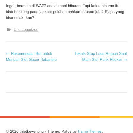
Ingat, bermain di WA77 adalah soal hiburan. Tapi kalau hiburan itu
bisa berujung pada jackpot puluhan bahkan ratusan juta? Siapa yang
bisa nolak, kan?
Uncategorized
P
←
Rekomendasi Bet untuk
Teknik Stop Loss Ampuh Saat
Mencari Slot Gacor Habanero
Main Slot Punk Rocker
→
o
s
t
n
a
v
i
© 2026 thietkeyenphu - Theme: Patus by
FameThemes
.