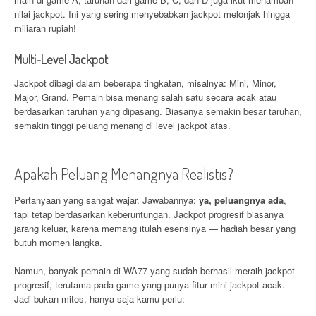
nilai jackpot. Ini yang sering menyebabkan jackpot melonjak hingga
miliaran rupiah!
Multi-Level Jackpot
Jackpot dibagi dalam beberapa tingkatan, misalnya: Mini, Minor,
Major, Grand. Pemain bisa menang salah satu secara acak atau
berdasarkan taruhan yang dipasang. Biasanya semakin besar taruhan,
semakin tinggi peluang menang di level jackpot atas.
Apakah Peluang Menangnya Realistis?
Pertanyaan yang sangat wajar. Jawabannya:
ya, peluangnya ada
,
tapi tetap berdasarkan keberuntungan. Jackpot progresif biasanya
jarang keluar, karena memang itulah esensinya — hadiah besar yang
butuh momen langka.
Namun, banyak pemain di WA77 yang sudah berhasil meraih jackpot
progresif, terutama pada game yang punya fitur mini jackpot acak.
Jadi bukan mitos, hanya saja kamu perlu: