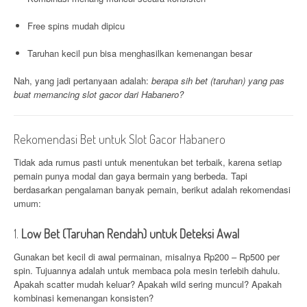
Free spins mudah dipicu
Taruhan kecil pun bisa menghasilkan kemenangan besar
Nah, yang jadi pertanyaan adalah:
berapa sih bet (taruhan) yang pas
buat memancing slot gacor dari Habanero?
Rekomendasi Bet untuk Slot Gacor Habanero
Tidak ada rumus pasti untuk menentukan bet terbaik, karena setiap
pemain punya modal dan gaya bermain yang berbeda. Tapi
berdasarkan pengalaman banyak pemain, berikut adalah rekomendasi
umum:
1.
Low Bet (Taruhan Rendah) untuk Deteksi Awal
Gunakan bet kecil di awal permainan, misalnya Rp200 – Rp500 per
spin. Tujuannya adalah untuk membaca pola mesin terlebih dahulu.
Apakah scatter mudah keluar? Apakah wild sering muncul? Apakah
kombinasi kemenangan konsisten?