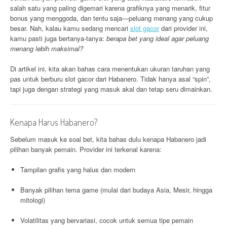
salah satu yang paling digemari karena grafiknya yang menarik, fitur
bonus yang menggoda, dan tentu saja—peluang menang yang cukup
besar. Nah, kalau kamu sedang mencari
slot gacor
dari provider ini,
kamu pasti juga bertanya-tanya:
berapa bet yang ideal agar peluang
menang lebih maksimal?
Di artikel ini, kita akan bahas cara menentukan ukuran taruhan yang
pas untuk berburu slot gacor dari Habanero. Tidak hanya asal “spin”,
tapi juga dengan strategi yang masuk akal dan tetap seru dimainkan.
Kenapa Harus Habanero?
Sebelum masuk ke soal bet, kita bahas dulu kenapa Habanero jadi
pilihan banyak pemain. Provider ini terkenal karena:
Tampilan grafis yang halus dan modern
Banyak pilihan tema game (mulai dari budaya Asia, Mesir, hingga
mitologi)
Volatilitas yang bervariasi, cocok untuk semua tipe pemain