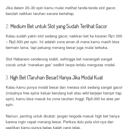
Jika dalam 20–30 spin kamu mulai melihat tanda-tanda slot gacor,
barulah naikkan taruhan secara bertahap.
2.
Medium Bet untuk Slot yang Sudah Terlihat Gacor
Kalau sudah yakin slot sedang gacor, naikkan bet ke kisaran Rp1.000
– Rp2.500 per spin. Ini adalah zona aman di mana kamu masih bisa
bermain lama, tapi peluang menang besar juga mulai terbuka.
Slot Habanero cenderung stabil, sehingga bet menengah sangat
cocok untuk “menekan gas” sedikit tanpa terlalu menguras modal.
3.
High Bet (Taruhan Besar) Hanya Jika Modal Kuat
Kalau kamu punya modal besar dan merasa slot sedang sangat gacor
(misalnya free spins keluar berulang kali atau wild berjejer hampir tiap
spin), kamu bisa masuk ke zona taruhan tinggi: Rp5.000 ke atas per
spin.
Namun, penting untuk dicatat: jangan tergoda masuk high bet hanya
karena ingin cepat menang besar. Periksa dulu pola slot-nya dan
pastikan kamu punya batas kalah yang jelas.