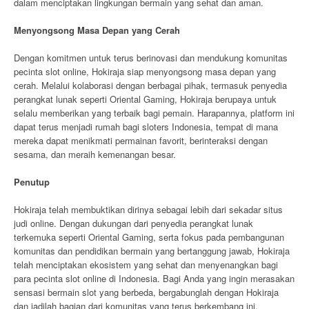
dalam menciptakan lingkungan bermain yang sehat dan aman.
Menyongsong Masa Depan yang Cerah
Dengan komitmen untuk terus berinovasi dan mendukung komunitas
pecinta slot online, Hokiraja siap menyongsong masa depan yang
cerah. Melalui kolaborasi dengan berbagai pihak, termasuk penyedia
perangkat lunak seperti Oriental Gaming, Hokiraja berupaya untuk
selalu memberikan yang terbaik bagi pemain. Harapannya, platform ini
dapat terus menjadi rumah bagi sloters Indonesia, tempat di mana
mereka dapat menikmati permainan favorit, berinteraksi dengan
sesama, dan meraih kemenangan besar.
Penutup
Hokiraja telah membuktikan dirinya sebagai lebih dari sekadar situs
judi online. Dengan dukungan dari penyedia perangkat lunak
terkemuka seperti Oriental Gaming, serta fokus pada pembangunan
komunitas dan pendidikan bermain yang bertanggung jawab, Hokiraja
telah menciptakan ekosistem yang sehat dan menyenangkan bagi
para pecinta slot online di Indonesia. Bagi Anda yang ingin merasakan
sensasi bermain slot yang berbeda, bergabunglah dengan Hokiraja
dan jadilah bagian dari komunitas yang terus berkembang ini.