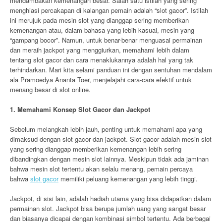
mendambakan kemenangan besar. Salah satu istilah yang sering
menghiasi percakapan di kalangan pemain adalah “slot gacor”. Istilah
ini merujuk pada mesin slot yang dianggap sering memberikan
kemenangan atau, dalam bahasa yang lebih kasual, mesin yang
“gampang bocor”. Namun, untuk benar-benar menguasai permainan
dan meraih jackpot yang menggiurkan, memahami lebih dalam
tentang slot gacor dan cara menaklukannya adalah hal yang tak
terhindarkan. Mari kita selami panduan ini dengan sentuhan mendalam
ala Pramoedya Ananta Toer, menjelajahi cara-cara efektif untuk
menang besar di slot online.
1. Memahami Konsep Slot Gacor dan Jackpot
Sebelum melangkah lebih jauh, penting untuk memahami apa yang
dimaksud dengan slot gacor dan jackpot. Slot gacor adalah mesin slot
yang sering dianggap memberikan kemenangan lebih sering
dibandingkan dengan mesin slot lainnya. Meskipun tidak ada jaminan
bahwa mesin slot tertentu akan selalu menang, pemain percaya
bahwa
slot gacor
memiliki peluang kemenangan yang lebih tinggi.
Jackpot, di sisi lain, adalah hadiah utama yang bisa didapatkan dalam
permainan slot. Jackpot bisa berupa jumlah uang yang sangat besar
dan biasanya dicapai dengan kombinasi simbol tertentu. Ada berbagai