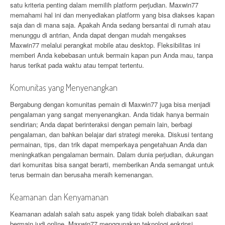
satu kriteria penting dalam memilih platform perjudian. Maxwin77
memahami hal ini dan menyediakan platform yang bisa diakses kapan
saja dan di mana saja. Apakah Anda sedang bersantai di rumah atau
menunggu di antrian, Anda dapat dengan mudah mengakses
Maxwin77 melalui perangkat mobile atau desktop. Fleksibilitas ini
memberi Anda kebebasan untuk bermain kapan pun Anda mau, tanpa
harus terikat pada waktu atau tempat tertentu.
Komunitas yang Menyenangkan
Bergabung dengan komunitas pemain di Maxwin77 juga bisa menjadi
pengalaman yang sangat menyenangkan. Anda tidak hanya bermain
sendirian; Anda dapat berinteraksi dengan pemain lain, berbagi
pengalaman, dan bahkan belajar dari strategi mereka. Diskusi tentang
permainan, tips, dan trik dapat memperkaya pengetahuan Anda dan
meningkatkan pengalaman bermain. Dalam dunia perjudian, dukungan
dari komunitas bisa sangat berarti, memberikan Anda semangat untuk
terus bermain dan berusaha meraih kemenangan.
Keamanan dan Kenyamanan
Keamanan adalah salah satu aspek yang tidak boleh diabaikan saat
bermain judi online. Maxwin77 menggunakan teknologi enkripsi