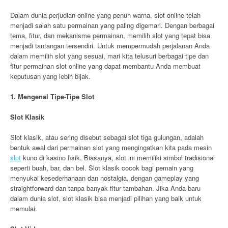
Dalam dunia perjudian online yang penuh warna, slot online telah
menjadi salah satu permainan yang paling digemari. Dengan berbagai
tema, fitur, dan mekanisme permainan, memilih slot yang tepat bisa
menjadi tantangan tersendiri. Untuk mempermudah perjalanan Anda
dalam memilih slot yang sesuai, mari kita telusuri berbagai tipe dan
fitur permainan slot online yang dapat membantu Anda membuat
keputusan yang lebih bijak.
1. Mengenal Tipe-Tipe Slot
Slot Klasik
Slot klasik, atau sering disebut sebagai slot tiga gulungan, adalah
bentuk awal dari permainan slot yang mengingatkan kita pada mesin
slot
kuno di kasino fisik. Biasanya, slot ini memiliki simbol tradisional
seperti buah, bar, dan bel. Slot klasik cocok bagi pemain yang
menyukai kesederhanaan dan nostalgia, dengan gameplay yang
straightforward dan tanpa banyak fitur tambahan. Jika Anda baru
dalam dunia slot, slot klasik bisa menjadi pilihan yang baik untuk
memulai.