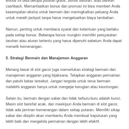
Bonus ini bisa berupa putaran gratis, bonus setoran, atau bahkan
cashback. Memanfaatkan bonus dan promosi ini bisa memberi Anda
kesempatan ekstra untuk bermain dan meningkatkan peluang Anda
untuk meraih jackpot tanpa harus mengeluarkan biaya tambahan.
Namun, penting untuk membaca syarat dan ketentuan yang berlaku
pada setiap bonus. Beberapa bonus mungkin memiliki persyaratan
taruhan atau aturan tertentu yang harus dipenuhi sebelum Anda dapat
menarik kemenangan.
5. Strategi Bermain dan Manajemen Anggaran
Menang besar di slot gacor juga memerlukan strategi bermain dan
manajemen anggaran yang bijaksana. Tetapkan anggaran permainan
dan patuhi batas tersebut. Jangan tergoda untuk terus bermain
melebihi anggaran hanya untuk mengejar kerugian atau keuntungan.
Selain itu, bermain dengan sabar dan tidak terburu-buru adalah kunci.
Mesin slot bersifat acak, dan meskipun Anda bermain di slot gacor,
tidak ada jaminan kemenangan dalam setiap putaran. Memiliki sikap
sabar dan disiplin akan membantu Anda membuat keputusan yang
lebih baik dan mengelola permainan dengan lebih efektif.