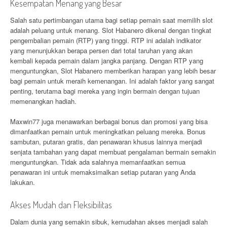
Kesempatan Menang yang Besar
Salah satu pertimbangan utama bagi setiap pemain saat memilih slot
adalah peluang untuk menang. Slot Habanero dikenal dengan tingkat
pengembalian pemain (RTP) yang tinggi. RTP ini adalah indikator
yang menunjukkan berapa persen dari total taruhan yang akan
kembali kepada pemain dalam jangka panjang. Dengan RTP yang
menguntungkan, Slot Habanero memberikan harapan yang lebih besar
bagi pemain untuk meraih kemenangan. Ini adalah faktor yang sangat
penting, terutama bagi mereka yang ingin bermain dengan tujuan
memenangkan hadiah.
Maxwin77 juga menawarkan berbagai bonus dan promosi yang bisa
dimanfaatkan pemain untuk meningkatkan peluang mereka. Bonus
sambutan, putaran gratis, dan penawaran khusus lainnya menjadi
senjata tambahan yang dapat membuat pengalaman bermain semakin
menguntungkan. Tidak ada salahnya memanfaatkan semua
penawaran ini untuk memaksimalkan setiap putaran yang Anda
lakukan.
Akses Mudah dan Fleksibilitas
Dalam dunia yang semakin sibuk, kemudahan akses menjadi salah