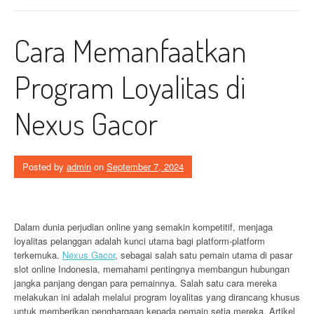
Cara Memanfaatkan
Program Loyalitas di
Nexus Gacor
Posted by
admin
on
September 7, 2024
Dalam dunia perjudian online yang semakin kompetitif, menjaga
loyalitas pelanggan adalah kunci utama bagi platform-platform
terkemuka.
Nexus Gacor
, sebagai salah satu pemain utama di pasar
slot online Indonesia, memahami pentingnya membangun hubungan
jangka panjang dengan para pemainnya. Salah satu cara mereka
melakukan ini adalah melalui program loyalitas yang dirancang khusus
untuk memberikan penghargaan kepada pemain setia mereka. Artikel