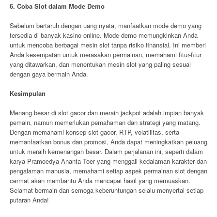
6. Coba Slot dalam Mode Demo
Sebelum bertaruh dengan uang nyata, manfaatkan mode demo yang
tersedia di banyak kasino online. Mode demo memungkinkan Anda
untuk mencoba berbagai mesin slot tanpa risiko finansial. Ini memberi
Anda kesempatan untuk merasakan permainan, memahami fitur-fitur
yang ditawarkan, dan menentukan mesin slot yang paling sesuai
dengan gaya bermain Anda.
Kesimpulan
Menang besar di slot gacor dan meraih jackpot adalah impian banyak
pemain, namun memerlukan pemahaman dan strategi yang matang.
Dengan memahami konsep slot gacor, RTP, volatilitas, serta
memanfaatkan bonus dan promosi, Anda dapat meningkatkan peluang
untuk meraih kemenangan besar. Dalam perjalanan ini, seperti dalam
karya Pramoedya Ananta Toer yang menggali kedalaman karakter dan
pengalaman manusia, memahami setiap aspek permainan slot dengan
cermat akan membantu Anda mencapai hasil yang memuaskan.
Selamat bermain dan semoga keberuntungan selalu menyertai setiap
putaran Anda!