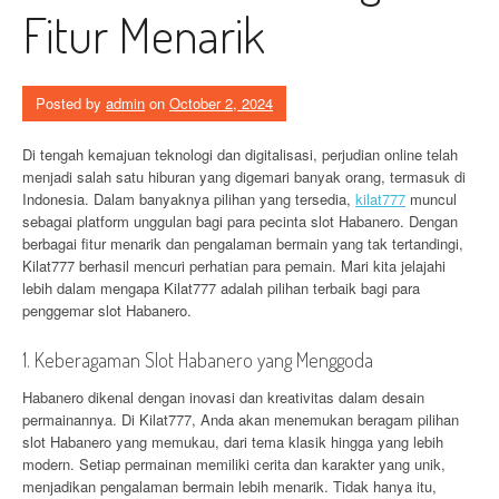
Fitur Menarik
Posted by
admin
on
October 2, 2024
Di tengah kemajuan teknologi dan digitalisasi, perjudian online telah
menjadi salah satu hiburan yang digemari banyak orang, termasuk di
Indonesia. Dalam banyaknya pilihan yang tersedia,
kilat777
muncul
sebagai platform unggulan bagi para pecinta slot Habanero. Dengan
berbagai fitur menarik dan pengalaman bermain yang tak tertandingi,
Kilat777 berhasil mencuri perhatian para pemain. Mari kita jelajahi
lebih dalam mengapa Kilat777 adalah pilihan terbaik bagi para
penggemar slot Habanero.
1. Keberagaman Slot Habanero yang Menggoda
Habanero dikenal dengan inovasi dan kreativitas dalam desain
permainannya. Di Kilat777, Anda akan menemukan beragam pilihan
slot Habanero yang memukau, dari tema klasik hingga yang lebih
modern. Setiap permainan memiliki cerita dan karakter yang unik,
menjadikan pengalaman bermain lebih menarik. Tidak hanya itu,