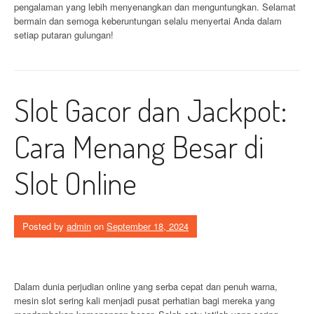
pengalaman yang lebih menyenangkan dan menguntungkan. Selamat
bermain dan semoga keberuntungan selalu menyertai Anda dalam
setiap putaran gulungan!
Slot Gacor dan Jackpot:
Cara Menang Besar di
Slot Online
Posted by
admin
on
September 18, 2024
Dalam dunia perjudian online yang serba cepat dan penuh warna,
mesin slot sering kali menjadi pusat perhatian bagi mereka yang