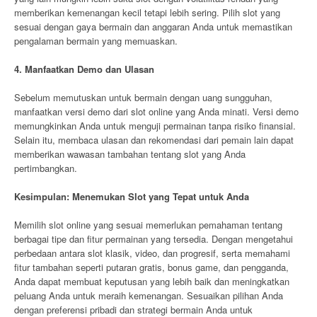
memberikan kemenangan kecil tetapi lebih sering. Pilih slot yang
sesuai dengan gaya bermain dan anggaran Anda untuk memastikan
pengalaman bermain yang memuaskan.
4. Manfaatkan Demo dan Ulasan
Sebelum memutuskan untuk bermain dengan uang sungguhan,
manfaatkan versi demo dari slot online yang Anda minati. Versi demo
memungkinkan Anda untuk menguji permainan tanpa risiko finansial.
Selain itu, membaca ulasan dan rekomendasi dari pemain lain dapat
memberikan wawasan tambahan tentang slot yang Anda
pertimbangkan.
Kesimpulan: Menemukan Slot yang Tepat untuk Anda
Memilih slot online yang sesuai memerlukan pemahaman tentang
berbagai tipe dan fitur permainan yang tersedia. Dengan mengetahui
perbedaan antara slot klasik, video, dan progresif, serta memahami
fitur tambahan seperti putaran gratis, bonus game, dan pengganda,
Anda dapat membuat keputusan yang lebih baik dan meningkatkan
peluang Anda untuk meraih kemenangan. Sesuaikan pilihan Anda
dengan preferensi pribadi dan strategi bermain Anda untuk