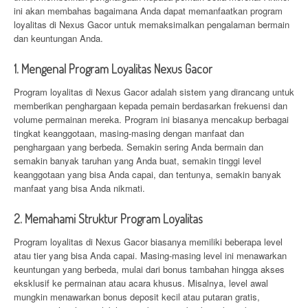
ini akan membahas bagaimana Anda dapat memanfaatkan program
loyalitas di Nexus Gacor untuk memaksimalkan pengalaman bermain
dan keuntungan Anda.
1. Mengenal Program Loyalitas Nexus Gacor
Program loyalitas di Nexus Gacor adalah sistem yang dirancang untuk
memberikan penghargaan kepada pemain berdasarkan frekuensi dan
volume permainan mereka. Program ini biasanya mencakup berbagai
tingkat keanggotaan, masing-masing dengan manfaat dan
penghargaan yang berbeda. Semakin sering Anda bermain dan
semakin banyak taruhan yang Anda buat, semakin tinggi level
keanggotaan yang bisa Anda capai, dan tentunya, semakin banyak
manfaat yang bisa Anda nikmati.
2. Memahami Struktur Program Loyalitas
Program loyalitas di Nexus Gacor biasanya memiliki beberapa level
atau tier yang bisa Anda capai. Masing-masing level ini menawarkan
keuntungan yang berbeda, mulai dari bonus tambahan hingga akses
eksklusif ke permainan atau acara khusus. Misalnya, level awal
mungkin menawarkan bonus deposit kecil atau putaran gratis,