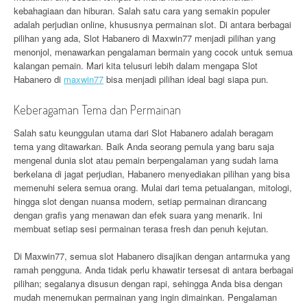
kebahagiaan dan hiburan. Salah satu cara yang semakin populer
adalah perjudian online, khususnya permainan slot. Di antara berbagai
pilihan yang ada, Slot Habanero di Maxwin77 menjadi pilihan yang
menonjol, menawarkan pengalaman bermain yang cocok untuk semua
kalangan pemain. Mari kita telusuri lebih dalam mengapa Slot
Habanero di
maxwin77
bisa menjadi pilihan ideal bagi siapa pun.
Keberagaman Tema dan Permainan
Salah satu keunggulan utama dari Slot Habanero adalah beragam
tema yang ditawarkan. Baik Anda seorang pemula yang baru saja
mengenal dunia slot atau pemain berpengalaman yang sudah lama
berkelana di jagat perjudian, Habanero menyediakan pilihan yang bisa
memenuhi selera semua orang. Mulai dari tema petualangan, mitologi,
hingga slot dengan nuansa modern, setiap permainan dirancang
dengan grafis yang menawan dan efek suara yang menarik. Ini
membuat setiap sesi permainan terasa fresh dan penuh kejutan.
Di Maxwin77, semua slot Habanero disajikan dengan antarmuka yang
ramah pengguna. Anda tidak perlu khawatir tersesat di antara berbagai
pilihan; segalanya disusun dengan rapi, sehingga Anda bisa dengan
mudah menemukan permainan yang ingin dimainkan. Pengalaman