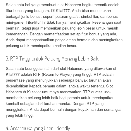
Salah satu hal yang membuat slot Habanero begitu menarik adalah
fitur bonus yang beragam. Di Kilat777, Anda bisa menemukan
berbagai jenis bonus, seperti putaran gratis, simbol liar, dan bonus
mini-game. Fitur-fitur ini tidak hanya meningkatkan kesenangan saat
bermain, tetapi juga memberikan peluang lebih besar untuk meraih
kemenangan. Dengan memanfaatkan setiap fitur bonus yang ada,
Anda dapat mengoptimalkan pengalaman bermain dan meningkatkan
peluang untuk mendapatkan hadiah besar.
3. RTP Tinggi untuk Peluang Menang Lebih Baik
Salah satu keunggulan lain dari slot Habanero yang ditawarkan di
Kilat777 adalah RTP (Return to Player) yang tinggi. RTP adalah
persentase yang menunjukkan seberapa banyak taruhan akan
dikembalikan kepada pemain dalam jangka waktu tertentu. Slot
Habanero di Kilat777 umumnya menawarkan RTP di atas 95%,
memberikan peluang lebih baik bagi pemain untuk mendapatkan
kembali sebagian dari taruhan mereka. Dengan RTP yang
menggiurkan, Anda dapat bermain dengan keyakinan dan semangat
yang lebih tinggi.
4. Antarmuka yang User-Friendly