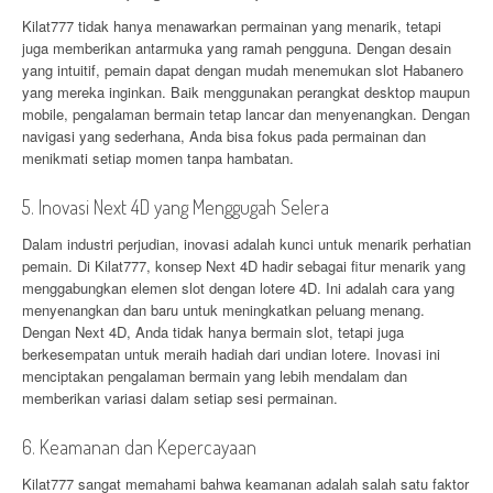
Kilat777 tidak hanya menawarkan permainan yang menarik, tetapi
juga memberikan antarmuka yang ramah pengguna. Dengan desain
yang intuitif, pemain dapat dengan mudah menemukan slot Habanero
yang mereka inginkan. Baik menggunakan perangkat desktop maupun
mobile, pengalaman bermain tetap lancar dan menyenangkan. Dengan
navigasi yang sederhana, Anda bisa fokus pada permainan dan
menikmati setiap momen tanpa hambatan.
5. Inovasi Next 4D yang Menggugah Selera
Dalam industri perjudian, inovasi adalah kunci untuk menarik perhatian
pemain. Di Kilat777, konsep Next 4D hadir sebagai fitur menarik yang
menggabungkan elemen slot dengan lotere 4D. Ini adalah cara yang
menyenangkan dan baru untuk meningkatkan peluang menang.
Dengan Next 4D, Anda tidak hanya bermain slot, tetapi juga
berkesempatan untuk meraih hadiah dari undian lotere. Inovasi ini
menciptakan pengalaman bermain yang lebih mendalam dan
memberikan variasi dalam setiap sesi permainan.
6. Keamanan dan Kepercayaan
Kilat777 sangat memahami bahwa keamanan adalah salah satu faktor