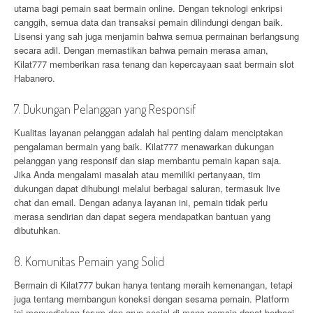
utama bagi pemain saat bermain online. Dengan teknologi enkripsi
canggih, semua data dan transaksi pemain dilindungi dengan baik.
Lisensi yang sah juga menjamin bahwa semua permainan berlangsung
secara adil. Dengan memastikan bahwa pemain merasa aman,
Kilat777 memberikan rasa tenang dan kepercayaan saat bermain slot
Habanero.
7. Dukungan Pelanggan yang Responsif
Kualitas layanan pelanggan adalah hal penting dalam menciptakan
pengalaman bermain yang baik. Kilat777 menawarkan dukungan
pelanggan yang responsif dan siap membantu pemain kapan saja.
Jika Anda mengalami masalah atau memiliki pertanyaan, tim
dukungan dapat dihubungi melalui berbagai saluran, termasuk live
chat dan email. Dengan adanya layanan ini, pemain tidak perlu
merasa sendirian dan dapat segera mendapatkan bantuan yang
dibutuhkan.
8. Komunitas Pemain yang Solid
Bermain di Kilat777 bukan hanya tentang meraih kemenangan, tetapi
juga tentang membangun koneksi dengan sesama pemain. Platform
ini menyediakan forum dan grup sosial di mana pemain dapat berbagi