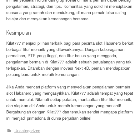
pengalaman, strategi, dan tips. Komunitas yang solid ini menciptakan
suasana yang ramah dan mendukung, di mana pemain bisa saling
belajar dan merayakan kemenangan bersama.
Kesimpulan
Kilat777 menjadi pilihan terbaik bagi para pecinta slot Habanero berkat
berbagai fitur menarik yang ditawarkannya. Dengan keberagaman
permainan, RTP yang tinggi, dan fitur bonus yang menggoda,
pengalaman bermain di Kilat777 adalah sebuah petualangan yang tak
terlupakan. Ditambah dengan inovasi Next 4D, pemain mendapatkan
peluang baru untuk meraih kemenangan.
Jika Anda mencari platform yang menyediakan pengalaman bermain
slot Habanero yang mengasyikkan, Kilat777 adalah tempat yang tepat
untuk memulai. Nikmati setiap putaran, manfaatkan fitur-fitur menarik,
dan siapkan diri Anda untuk meraih kemenangan yang menanti!
Bergabunglah dengan Kilat777 dan temukan sendiri mengapa platform
ini menjadi primadona di dunia perjudian online!
Uncategorized