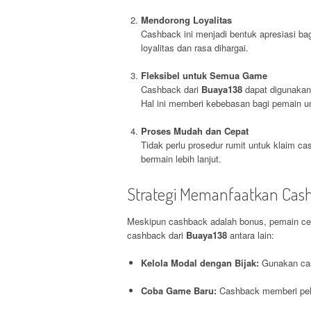
Mendorong Loyalitas
Cashback ini menjadi bentuk apresiasi 
loyalitas dan rasa dihargai.
Fleksibel untuk Semua Game
Cashback dari
Buaya138
dapat digunakan 
Hal ini memberi kebebasan bagi pemain un
Proses Mudah dan Cepat
Tidak perlu prosedur rumit untuk klaim c
bermain lebih lanjut.
Strategi Memanfaatkan Cas
Meskipun cashback adalah bonus, pemain ce
cashback dari
Buaya138
antara lain:
Kelola Modal dengan Bijak:
Gunakan cash
Coba Game Baru:
Cashback memberi pelu