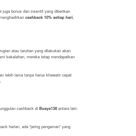
 juga bonus dan insentif yang diberikan
menghadirkan
cashback 10% setiap hari
,
erugian atau taruhan yang dilakukan akan
lami kekalahan, mereka tetap mendapatkan
an lebih lama tanpa harus khawatir cepat
.
eunggulan cashback di
Buaya138
antara lain:
ack harian, ada “jaring pengaman” yang