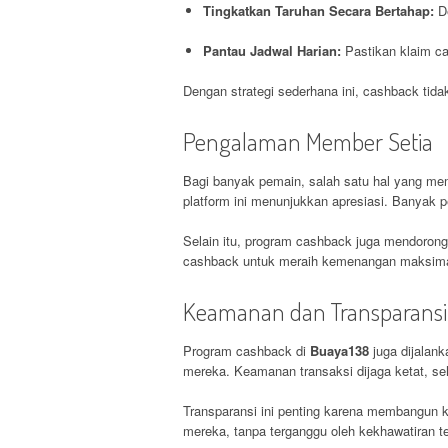
Tingkatkan Taruhan Secara Bertahap:
De
Pantau Jadwal Harian:
Pastikan klaim ca
Dengan strategi sederhana ini, cashback tid
Pengalaman Member Setia
Bagi banyak pemain, salah satu hal yang m
platform ini menunjukkan apresiasi. Banyak 
Selain itu, program cashback juga mendoron
cashback untuk meraih kemenangan maksimal. 
Keamanan dan Transparansi
Program cashback di
Buaya138
juga dijalan
mereka. Keamanan transaksi dijaga ketat, se
Transparansi ini penting karena membangun k
mereka, tanpa terganggu oleh kekhawatiran t