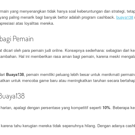
main yang menyenangkan tidak hanya soal keberuntungan dan strategi, tetapi
yang paling menarik bagi banyak bettor adalah program cashback.
buaya138
resiasi atas loyalitas mereka.
bagi Pemain
t dicari oleh para pemain judi online. Konsepnya sederhana: sebagian dari k
o tambahan. Hal ini memberikan rasa aman bagi pemain, karena meski menga
ari
Buaya138
, pemain memiliki peluang lebih besar untuk menikmati permain
faatkan untuk mencoba game baru atau meningkatkan taruhan secara bertahap
Buaya138
arian, apalagi dengan persentase yang kompetitif seperti
10%
. Beberapa k
 karena tahu kerugian mereka tidak sepenuhnya hilang. Dengan adanya cashb