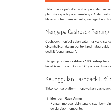
Dalam dunia perjudian online, pengalaman ber
platform kepada para pemainnya. Salah satu 
khusus untuk member setia, sebagai bentuk ap
Mengapa Cashback Penting 
Cashback menjadi salah satu fitur yang sanga
dikembalikan dalam bentuk kredit atau sald
sedikit “penghargaan”.
Dengan program
cashback 10% setiap hari
d
kehabisan modal. Bonus ini juga bisa diman
Keunggulan Cashback 10% 
Tidak semua platform menawarkan cashback h
Memberi Rasa Aman
Pemain merasa lebih tenang saat bermain
selalu siap membantu.