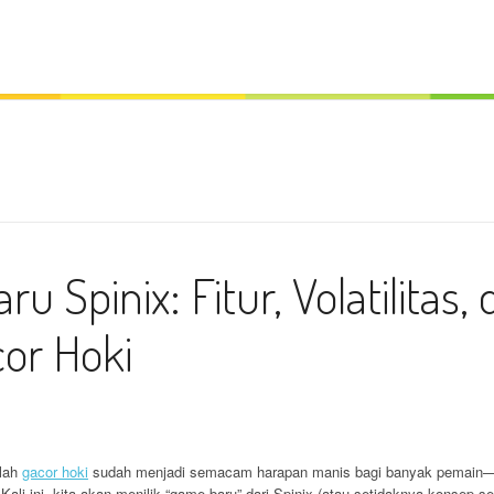
u Spinix: Fitur, Volatilitas
or Hoki
ilah
gacor hoki
sudah menjadi semacam harapan manis bagi banyak pemain—ing
 ini, kita akan menilik “game baru” dari Spinix (atau setidaknya konsep sej