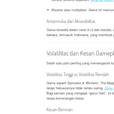
Booster atau multipliers: Game ini memun
Antarmuka dan Aksesibilitas
Game tersedia dalam versi 5×3 reel standar,
bahasa, termasuk Indonesia, yang membuat
Volatilitas dan Kesan Gamep
Salah satu poin penting yang memengaruhi kap
Volatilitas Tinggi vs Volatilitas Rendah
Game seperti Spinnerix & Winnerix: The Mag
tetapi frekuensinya tidak terlalu sering.
Zona 
Bagi pemain yang mengejar “gacor hoki”, in
tanpa kemenangan besar.
Kesan Bermain