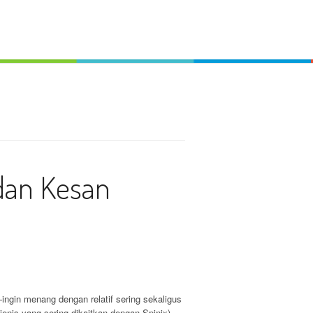
, dan Kesan
in menang dengan relatif sering sekaligus
enis yang sering dikaitkan dengan Spinix)