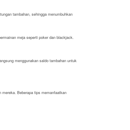
euntungan tambahan, sehingga menumbuhkan
 permainan meja seperti poker dan blackjack.
langsung menggunakan saldo tambahan untuk
n mereka. Beberapa tips memanfaatkan