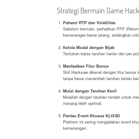
Strategi Bermain Game Hack
Pahami RTP dan Volatilitas
Sebelum bermain, perhatikan RTP (Return 
kemenangan besar jarang, sedangkan vola
Kelola Modal dengan Bijak
Tentukan batas taruhan harian dan per putar
Manfaatkan Fitur Bonus
Slot Hacksaw dikenal dengan fitur bonus i
tanpa harus menambah taruhan terlalu ba
Mulai dengan Taruhan Kecil
Mulailah dengan taruhan rendah untuk me
menang lebih optimal.
Pantau Event Khusus KLIX4D
Platform ini sering mengadakan event k
kemenangan.