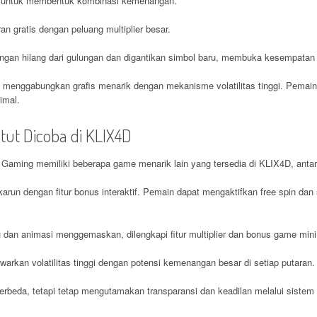
n untuk membentuk kombinasi kemenangan.
n gratis dengan peluang multiplier besar.
an hilang dari gulungan dan digantikan simbol baru, membuka kesempatan m
 menggabungkan grafis menarik dengan mekanisme volatilitas tinggi. Pemain
imal.
ut Dicoba di KLIX4D
aming memiliki beberapa game menarik lain yang tersedia di KLIX4D, antara
karun dengan fitur bonus interaktif. Pemain dapat mengaktifkan free spin da
u dan animasi menggemaskan, dilengkapi fitur multiplier dan bonus game mini
warkan volatilitas tinggi dengan potensi kemenangan besar di setiap putaran.
rbeda, tetapi tetap mengutamakan transparansi dan keadilan melalui sist