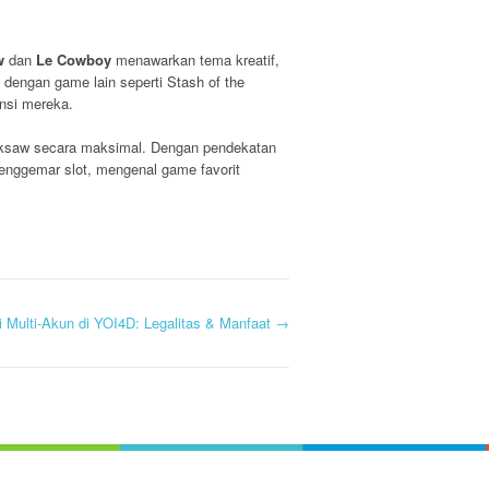
w
dan
Le Cowboy
menawarkan tema kreatif,
 dengan game lain seperti Stash of the
nsi mereka.
acksaw secara maksimal. Dengan pendekatan
enggemar slot, mengenal game favorit
i Multi‑Akun di YOI4D: Legalitas & Manfaat
→