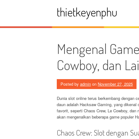
Skip
thietkeyenphu
to
content
Mengenal Game 
Cowboy, dan La
Posted by
admin
on
November 27, 2025
Dunia slot online terus berkembang dengan c
daun adalah Hacksaw Gaming, yang dikenal den
favorit, seperti Chaos Crew, Le Cowboy, dan
akan mengenalkan beberapa game populer Hac
Chaos Crew: Slot dengan S