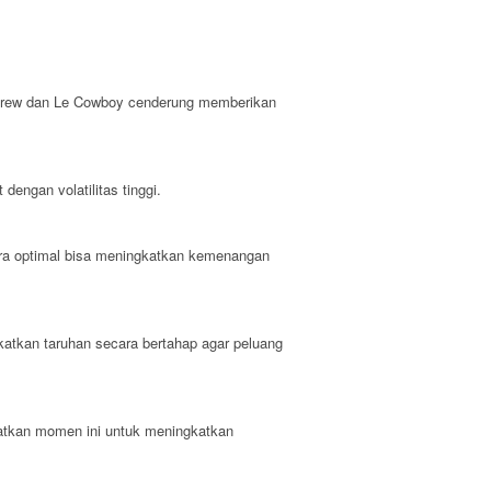
os Crew dan Le Cowboy cenderung memberikan
 dengan volatilitas tinggi.
ecara optimal bisa meningkatkan kemenangan
atkan taruhan secara bertahap agar peluang
atkan momen ini untuk meningkatkan