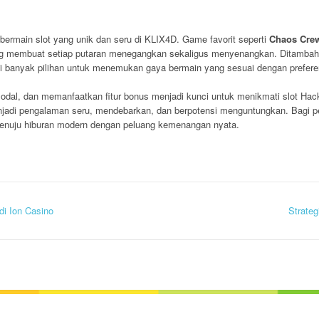
main slot yang unik dan seru di KLIX4D. Game favorit seperti
Chaos Cre
gi yang membuat setiap putaran menegangkan sekaligus menyenangkan. Ditambah
 banyak pilihan untuk menemukan gaya bermain yang sesuai dengan prefere
odal, dan memanfaatkan fitur bonus menjadi kunci untuk menikmati slot H
enjadi pengalaman seru, mendebarkan, dan berpotensi menguntungkan. Bagi p
enuju hiburan modern dengan peluang kemenangan nyata.
di Ion Casino
Strateg