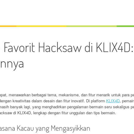
Favorit Hacksaw di KLIX4D:
innya
epat, menawarkan berbagai tema, mekanisme, dan fitur menarik untuk para p
gan kreativitas dalam desain dan fitur inovatif. Di platform
KLIX4D
, pemai
 masih banyak lagi, yang menghadirkan pengalaman bermain seru sekaligus p
ksaw di KLIX4D, lengkap dengan fitur unggulan dan tips bermain.
uasana Kacau yang Mengasyikkan