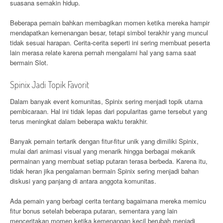
suasana semakin hidup.
Beberapa pemain bahkan membagikan momen ketika mereka hampir
mendapatkan kemenangan besar, tetapi simbol terakhir yang muncul
tidak sesuai harapan. Cerita-cerita seperti ini sering membuat peserta
lain merasa relate karena pernah mengalami hal yang sama saat
bermain Slot.
Spinix Jadi Topik Favorit
Dalam banyak event komunitas, Spinix sering menjadi topik utama
pembicaraan. Hal ini tidak lepas dari popularitas game tersebut yang
terus meningkat dalam beberapa waktu terakhir.
Banyak pemain tertarik dengan fitur-fitur unik yang dimiliki Spinix,
mulai dari animasi visual yang menarik hingga berbagai mekanik
permainan yang membuat setiap putaran terasa berbeda. Karena itu,
tidak heran jika pengalaman bermain Spinix sering menjadi bahan
diskusi yang panjang di antara anggota komunitas.
Ada pemain yang berbagi cerita tentang bagaimana mereka memicu
fitur bonus setelah beberapa putaran, sementara yang lain
menceritakan momen ketika kemenangan kecil berubah menjadi