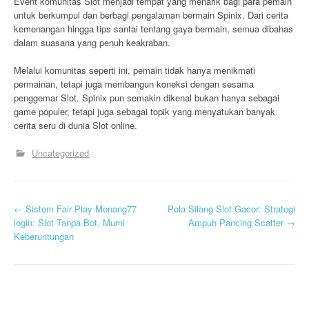
Event komunitas Slot menjadi tempat yang menarik bagi para pemain
untuk berkumpul dan berbagi pengalaman bermain Spinix. Dari cerita
kemenangan hingga tips santai tentang gaya bermain, semua dibahas
dalam suasana yang penuh keakraban.
Melalui komunitas seperti ini, pemain tidak hanya menikmati
permainan, tetapi juga membangun koneksi dengan sesama
penggemar Slot. Spinix pun semakin dikenal bukan hanya sebagai
game populer, tetapi juga sebagai topik yang menyatukan banyak
cerita seru di dunia Slot online.
Uncategorized
P
←
Sistem Fair Play Menang77
Pola Silang Slot Gacor: Strategi
login: Slot Tanpa Bot, Murni
Ampuh Pancing Scatter
→
o
Keberuntungan
s
t