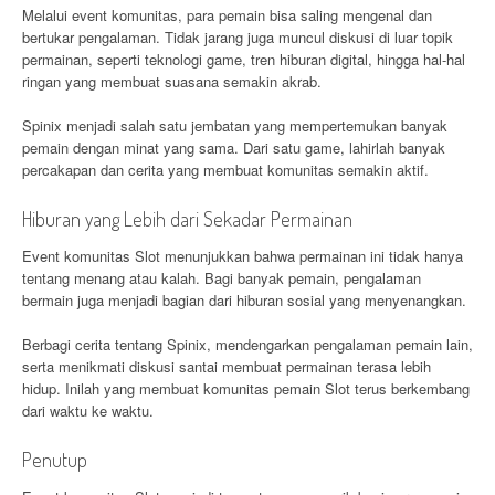
Melalui event komunitas, para pemain bisa saling mengenal dan
bertukar pengalaman. Tidak jarang juga muncul diskusi di luar topik
permainan, seperti teknologi game, tren hiburan digital, hingga hal-hal
ringan yang membuat suasana semakin akrab.
Spinix menjadi salah satu jembatan yang mempertemukan banyak
pemain dengan minat yang sama. Dari satu game, lahirlah banyak
percakapan dan cerita yang membuat komunitas semakin aktif.
Hiburan yang Lebih dari Sekadar Permainan
Event komunitas Slot menunjukkan bahwa permainan ini tidak hanya
tentang menang atau kalah. Bagi banyak pemain, pengalaman
bermain juga menjadi bagian dari hiburan sosial yang menyenangkan.
Berbagi cerita tentang Spinix, mendengarkan pengalaman pemain lain,
serta menikmati diskusi santai membuat permainan terasa lebih
hidup. Inilah yang membuat komunitas pemain Slot terus berkembang
dari waktu ke waktu.
Penutup