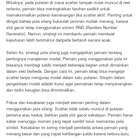
Misalnya, pada putaran di mana scatter tampak mulai muncul di reel
tertentu, pemain bisa meningkatkan taruhan sedikit untuk
memaksimalkan potensi kemenangan jika scatter aktif. Penting untuk
diingat bahwa pola silang bukanlah jaminan mutlak menang, karena
slot gacor tetap menggunakan sistem RNG (Random Number
Generator). Namun, strategi ini membantu pemain membuat
keputusan lebih terstruktur daripada bertaruh secara acak.
Selain itu, strategi pola silang juga mengajarkan pemain tentang
pentingnya manajemen modal. Pemain yang menggunakan pola ini
biasanya membagi saldo menjadi beberapa bagian untuk dimainkan
dalam sesi berbeda. Dengan cara ini, pemain tetap bisa mengejar
scatter tanpa menguras modal dalam satu putaran. Disiplin dalam
pengelolaan modal adalah kunci agar permainan tetap menyenangkan
dan risiko kerugian bisa diminimalkan.
Fokus dan kesabaran juga menjadi elemen penting dalam
menggunakan pola silang. Scatter tidak selalu muncul di putaran
pertama atau kedua, bahkan pada slot gacor sekalipun. Pemain harus
sabar menunggu momen yang tepat sambil terus memantau pola
simbol. Kesabaran ini sering menjadi pembeda antara pemain yang
menang besar dan yang cepat kehilangan saldo karena terburu-buru.