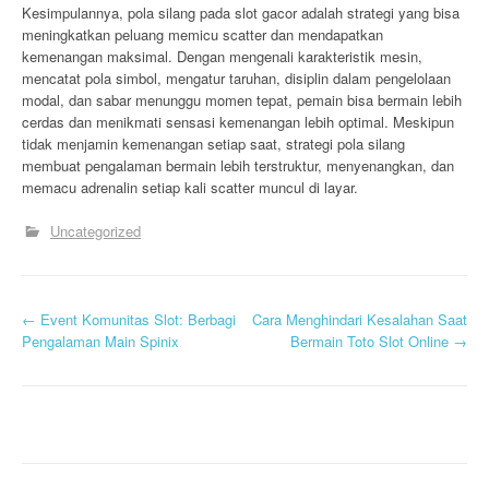
Kesimpulannya, pola silang pada slot gacor adalah strategi yang bisa
meningkatkan peluang memicu scatter dan mendapatkan
kemenangan maksimal. Dengan mengenali karakteristik mesin,
mencatat pola simbol, mengatur taruhan, disiplin dalam pengelolaan
modal, dan sabar menunggu momen tepat, pemain bisa bermain lebih
cerdas dan menikmati sensasi kemenangan lebih optimal. Meskipun
tidak menjamin kemenangan setiap saat, strategi pola silang
membuat pengalaman bermain lebih terstruktur, menyenangkan, dan
memacu adrenalin setiap kali scatter muncul di layar.
Uncategorized
P
←
Event Komunitas Slot: Berbagi
Cara Menghindari Kesalahan Saat
Pengalaman Main Spinix
Bermain Toto Slot Online
→
o
s
t
n