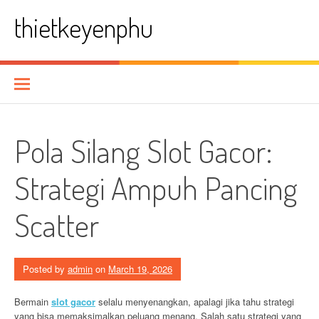
Skip
thietkeyenphu
to
content
Pola Silang Slot Gacor:
Strategi Ampuh Pancing
Scatter
Posted by
admin
on
March 19, 2026
Bermain
slot gacor
selalu menyenangkan, apalagi jika tahu strategi
yang bisa memaksimalkan peluang menang. Salah satu strategi yang