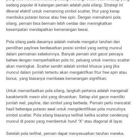
sedang populer di kalangan pemain adalah
pola silang
. Strategi ini
dikenal efektif untuk memancing simbol scatter, fitur yang kerap
membuka putaran bonus atau free spin. Dengan memahami pola
silang, pemain bisa bermain lebih cerdas dan meningkatkan
kesempatan mendapatkan kemenangan besar.
Pola silang pada dasarnya adalah metode mengatur taruhan dan
pemilihan paylines berdasarkan posisi simbol yang sering muncul
dalam permainan sebelumnya. Banyak pemain slot gacor percaya
bahwa dengan memperhatikan pola ini, peluang untuk memicu scatter
akan meningkat. Scatter sendiri adalah simbol khusus yang jika
muncul dalam jumlah tertentu akan mengaktifkan fitur free spin atau
bonus, yang biasanya membawa kemenangan signifikan.
Untuk memanfaatkan pola silang, langkah pertama adalah mengenali
karakteristik mesin slot yang dimainkan. Setiap slot gacor memiliki
jumlah reel, payline, dan simbol yang berbeda. Pemain perlu mencatat
hasil beberapa putaran awal untuk mengidentifikasi pola munculnya
simbol scatter. Pola silang biasanya terlihat ketika scatter cenderung
muncul di posisi yang membentuk huruf “X” atau diagonal di layar.
Setelah pola terlihat, pemain dapat menyesuaikan taruhan mereka.