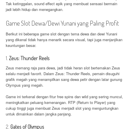
Tak ketinggalan, sound effect epik yang membuat sensasi bermain
jadi lebih hidup dan menegangkan.
Game Slot Dewa/Dewi Yunani yang Paling Profit
Berikut ini beberapa game slot dengan tema dewa dan dewi Yunani
yang dikenal tidak hanya menarik secara visual, tapi juga menjanjikan
keuntungan besar.
1.
Zeus: Thunder Reels
Zeus memang raja para dewa, jadi tidak heran slot bertemakan Zeus
selalu menjadi favorit. Dalam Zeus: Thunder Reels, pemain disuguhi
grafik megah yang menampilkan sang dewa petir dengan latar gunung
Olympus yang megah.
Game ini terkenal dengan fitur free spins dan wild yang sering muncul,
meningkatkan peluang kemenangan. RTP (Return to Player) yang
cukup tinggi juga membuat Zeus menjadi slot yang menguntungkan
untuk dimainkan dalam jangka panjang.
2.
Gates of Olympus