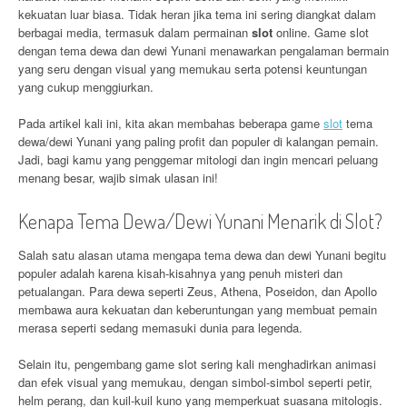
kekuatan luar biasa. Tidak heran jika tema ini sering diangkat dalam
berbagai media, termasuk dalam permainan
slot
online. Game slot
dengan tema dewa dan dewi Yunani menawarkan pengalaman bermain
yang seru dengan visual yang memukau serta potensi keuntungan
yang cukup menggiurkan.
Pada artikel kali ini, kita akan membahas beberapa game
slot
tema
dewa/dewi Yunani yang paling profit dan populer di kalangan pemain.
Jadi, bagi kamu yang penggemar mitologi dan ingin mencari peluang
menang besar, wajib simak ulasan ini!
Kenapa Tema Dewa/Dewi Yunani Menarik di Slot?
Salah satu alasan utama mengapa tema dewa dan dewi Yunani begitu
populer adalah karena kisah-kisahnya yang penuh misteri dan
petualangan. Para dewa seperti Zeus, Athena, Poseidon, dan Apollo
membawa aura kekuatan dan keberuntungan yang membuat pemain
merasa seperti sedang memasuki dunia para legenda.
Selain itu, pengembang game slot sering kali menghadirkan animasi
dan efek visual yang memukau, dengan simbol-simbol seperti petir,
helm perang, dan kuil-kuil kuno yang memperkuat suasana mitologis.