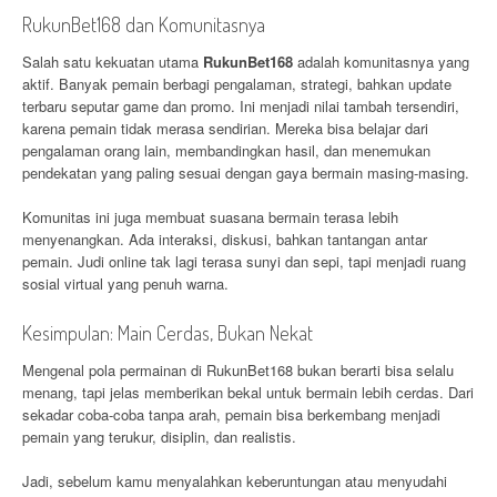
RukunBet168 dan Komunitasnya
Salah satu kekuatan utama
RukunBet168
adalah komunitasnya yang
aktif. Banyak pemain berbagi pengalaman, strategi, bahkan update
terbaru seputar game dan promo. Ini menjadi nilai tambah tersendiri,
karena pemain tidak merasa sendirian. Mereka bisa belajar dari
pengalaman orang lain, membandingkan hasil, dan menemukan
pendekatan yang paling sesuai dengan gaya bermain masing-masing.
Komunitas ini juga membuat suasana bermain terasa lebih
menyenangkan. Ada interaksi, diskusi, bahkan tantangan antar
pemain. Judi online tak lagi terasa sunyi dan sepi, tapi menjadi ruang
sosial virtual yang penuh warna.
Kesimpulan: Main Cerdas, Bukan Nekat
Mengenal pola permainan di RukunBet168 bukan berarti bisa selalu
menang, tapi jelas memberikan bekal untuk bermain lebih cerdas. Dari
sekadar coba-coba tanpa arah, pemain bisa berkembang menjadi
pemain yang terukur, disiplin, dan realistis.
Jadi, sebelum kamu menyalahkan keberuntungan atau menyudahi