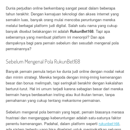
Dunia perjudian online berkembang sangat pesat dalam beberapa
tahun terakhir. Dengan kemajuan teknologi dan akses internet yang
semakin luas, banyak orang mulai mencoba peruntungan mereka
melalui berbagai platform judi digital. Salah satu nama yang cukup
banyak disebut belakangan ini adalah
RukunBet168
. Tapi apa
sebenarnya yang membuat platform ini menonjol? Dan apa
dampaknya bagi para pemain sebelum dan sesudah mengenal pola
permainannya?
Sebelum Mengenal Pola RukunBet168
Banyak pemain pemula terjun ke dunia judi online dengan modal nekat
dan minim strategi. Mereka tergoda dengan iming-iming kemenangan
besar dan bonus melimpah, tapi seringkali berakhir dengan kekalahan
berturut-turut. Hal ini umum terjadi karena sebagian besar dari mereka
bermain hanya berdasarkan insting atau ikut-ikutan teman, tanpa
pemahaman yang cukup tentang mekanisme permainan.
Sebelum mengenal pola bermain yang tepat, pemain biasanya merasa
frustrasi dan menganggap keberuntungan adalah satu-satunya faktor
penentu kemenangan. Padahal, dalam platform seperti
rukunbet168
,
ada sistem tertentu yang bisa dipelajari untuk meningkatkan peluang