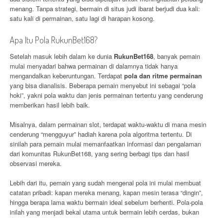
menang. Tanpa strategi, bermain di situs judi ibarat berjudi dua kali:
satu kali di permainan, satu lagi di harapan kosong.
Apa Itu Pola RukunBet168?
Setelah masuk lebih dalam ke dunia
RukunBet168
, banyak pemain
mulai menyadari bahwa permainan di dalamnya tidak hanya
mengandalkan keberuntungan. Terdapat
pola dan ritme permainan
yang bisa dianalisis. Beberapa pemain menyebut ini sebagai “pola
hoki”, yakni pola waktu dan jenis permainan tertentu yang cenderung
memberikan hasil lebih baik.
Misalnya, dalam permainan slot, terdapat waktu-waktu di mana mesin
cenderung “mengguyur” hadiah karena pola algoritma tertentu. Di
sinilah para pemain mulai memanfaatkan informasi dan pengalaman
dari komunitas RukunBet168, yang sering berbagi tips dan hasil
observasi mereka.
Lebih dari itu, pemain yang sudah mengenal pola ini mulai membuat
catatan pribadi: kapan mereka menang, kapan mesin terasa “dingin”,
hingga berapa lama waktu bermain ideal sebelum berhenti. Pola-pola
inilah yang menjadi bekal utama untuk bermain lebih cerdas, bukan