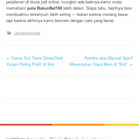
perjalanan di dunia judi online, mungkin ada baiknya kamu mulai
memahami
pola RukunBet168
lebih dalam. Siapa tahu, hasilnya bisa
membuatmu tersenyum lebih sering — bukan karena menang besar,
tapi karena akhirnya kamu bermain dengan cara yang benar.
Uncategorized
P
←
Game Slot Tema Dewa/Dewi
Autofire atau Manual Spin?
Yunani Paling Profit di Slot
Menentukan Gaya Main di “Slot”
→
o
s
t
n
a
v
i