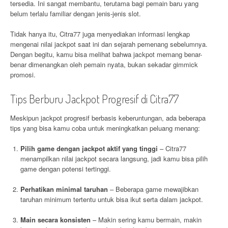
tersedia. Ini sangat membantu, terutama bagi pemain baru yang
belum terlalu familiar dengan jenis-jenis slot.
Tidak hanya itu, Citra77 juga menyediakan informasi lengkap
mengenai nilai jackpot saat ini dan sejarah pemenang sebelumnya.
Dengan begitu, kamu bisa melihat bahwa jackpot memang benar-
benar dimenangkan oleh pemain nyata, bukan sekadar gimmick
promosi.
Tips Berburu Jackpot Progresif di Citra77
Meskipun jackpot progresif berbasis keberuntungan, ada beberapa
tips yang bisa kamu coba untuk meningkatkan peluang menang:
Pilih game dengan jackpot aktif yang tinggi
– Citra77
menampilkan nilai jackpot secara langsung, jadi kamu bisa pilih
game dengan potensi tertinggi.
Perhatikan minimal taruhan
– Beberapa game mewajibkan
taruhan minimum tertentu untuk bisa ikut serta dalam jackpot.
Main secara konsisten
– Makin sering kamu bermain, makin