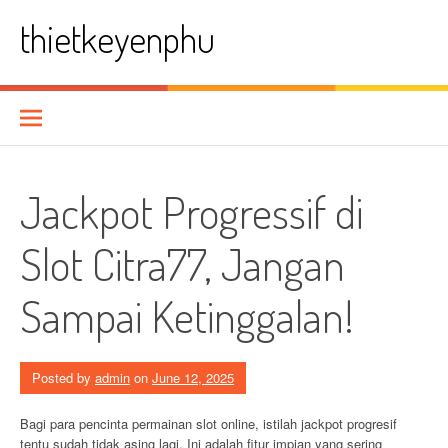
Skip
thietkeyenphu
to
content
Jackpot Progressif di
Slot Citra77, Jangan
Sampai Ketinggalan!
Posted by
admin
on
June 12, 2025
Bagi para pencinta permainan slot online, istilah jackpot progresif
tentu sudah tidak asing lagi. Ini adalah fitur impian yang sering