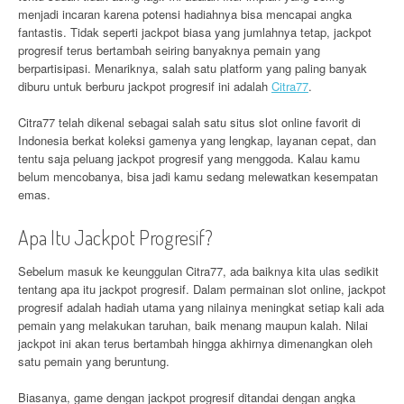
menjadi incaran karena potensi hadiahnya bisa mencapai angka
fantastis. Tidak seperti jackpot biasa yang jumlahnya tetap, jackpot
progresif terus bertambah seiring banyaknya pemain yang
berpartisipasi. Menariknya, salah satu platform yang paling banyak
diburu untuk berburu jackpot progresif ini adalah
Citra77
.
Citra77 telah dikenal sebagai salah satu situs slot online favorit di
Indonesia berkat koleksi gamenya yang lengkap, layanan cepat, dan
tentu saja peluang jackpot progresif yang menggoda. Kalau kamu
belum mencobanya, bisa jadi kamu sedang melewatkan kesempatan
emas.
Apa Itu Jackpot Progresif?
Sebelum masuk ke keunggulan Citra77, ada baiknya kita ulas sedikit
tentang apa itu jackpot progresif. Dalam permainan slot online, jackpot
progresif adalah hadiah utama yang nilainya meningkat setiap kali ada
pemain yang melakukan taruhan, baik menang maupun kalah. Nilai
jackpot ini akan terus bertambah hingga akhirnya dimenangkan oleh
satu pemain yang beruntung.
Biasanya, game dengan jackpot progresif ditandai dengan angka