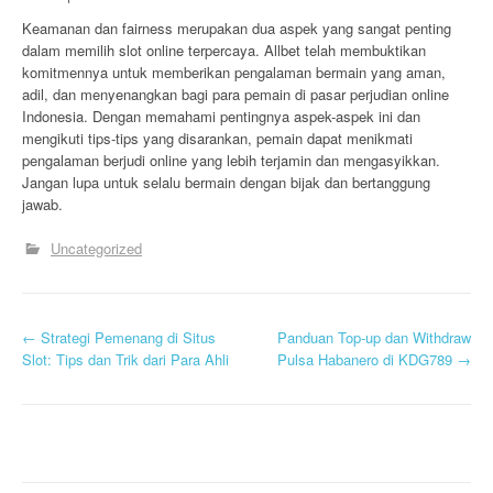
Keamanan dan fairness merupakan dua aspek yang sangat penting
dalam memilih slot online terpercaya. Allbet telah membuktikan
komitmennya untuk memberikan pengalaman bermain yang aman,
adil, dan menyenangkan bagi para pemain di pasar perjudian online
Indonesia. Dengan memahami pentingnya aspek-aspek ini dan
mengikuti tips-tips yang disarankan, pemain dapat menikmati
pengalaman berjudi online yang lebih terjamin dan mengasyikkan.
Jangan lupa untuk selalu bermain dengan bijak dan bertanggung
jawab.
Uncategorized
P
←
Strategi Pemenang di Situs
Panduan Top-up dan Withdraw
Slot: Tips dan Trik dari Para Ahli
Pulsa Habanero di KDG789
→
o
s
t