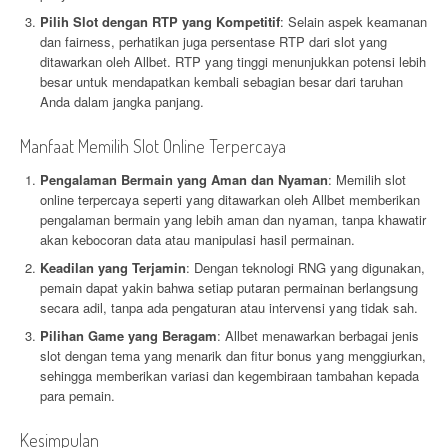
Pilih Slot dengan RTP yang Kompetitif
: Selain aspek keamanan
dan fairness, perhatikan juga persentase RTP dari slot yang
ditawarkan oleh Allbet. RTP yang tinggi menunjukkan potensi lebih
besar untuk mendapatkan kembali sebagian besar dari taruhan
Anda dalam jangka panjang.
Manfaat Memilih Slot Online Terpercaya
Pengalaman Bermain yang Aman dan Nyaman
: Memilih slot
online terpercaya seperti yang ditawarkan oleh Allbet memberikan
pengalaman bermain yang lebih aman dan nyaman, tanpa khawatir
akan kebocoran data atau manipulasi hasil permainan.
Keadilan yang Terjamin
: Dengan teknologi RNG yang digunakan,
pemain dapat yakin bahwa setiap putaran permainan berlangsung
secara adil, tanpa ada pengaturan atau intervensi yang tidak sah.
Pilihan Game yang Beragam
: Allbet menawarkan berbagai jenis
slot dengan tema yang menarik dan fitur bonus yang menggiurkan,
sehingga memberikan variasi dan kegembiraan tambahan kepada
para pemain.
Kesimpulan