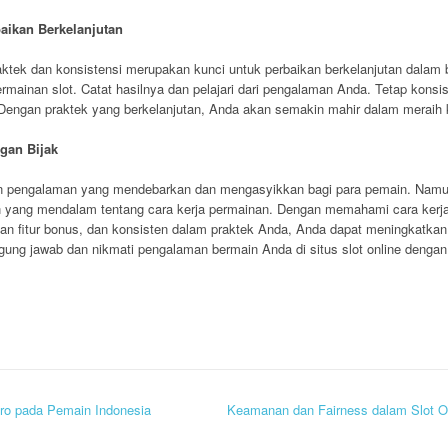
baikan Berkelanjutan
raktek dan konsistensi merupakan kunci untuk perbaikan berkelanjutan dalam 
permainan slot. Catat hasilnya dan pelajari dari pengalaman Anda. Tetap kons
. Dengan praktek yang berkelanjutan, Anda akan semakin mahir dalam meraih k
gan Bijak
ikan pengalaman yang mendebarkan dan mengasyikkan bagi para pemain. Nam
 yang mendalam tentang cara kerja permainan. Dengan memahami cara kerja sl
kan fitur bonus, dan konsisten dalam praktek Anda, Anda dapat meningkatk
ggung jawab dan nikmati pengalaman bermain Anda di situs slot online dengan
ro pada Pemain Indonesia
Keamanan dan Fairness dalam Slot On