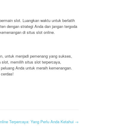
bermain slot. Luangkan waktu untuk berlatih
isten dengan strategi Anda dan jangan tergoda
emenangan di situs slot online.
un, untuk menjadi pemenang yang sukses,
ot, memilih situs slot terpercaya,
an peluang Anda untuk meraih kemenangan.
 cerdas!
line Terpercaya: Yang Perlu Anda Ketahui
→