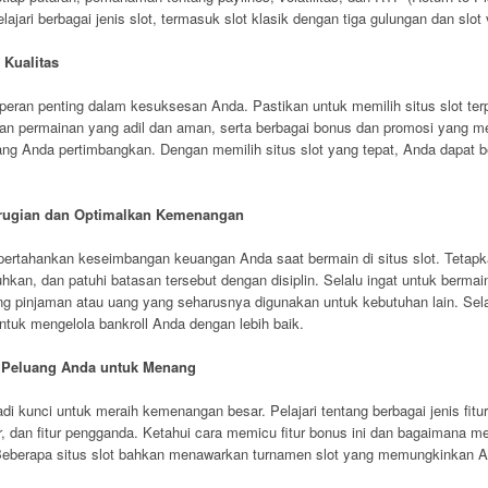
ajari berbagai jenis slot, termasuk slot klasik dengan tiga gulungan dan slot
 Kualitas
 peran penting dalam kesuksesan Anda. Pastikan untuk memilih situs slot ter
rkan permainan yang adil dan aman, serta berbagai bonus dan promosi yang m
ang Anda pertimbangkan. Dengan memilih situs slot yang tepat, Anda dapat 
erugian dan Optimalkan Kemenangan
ertahankan keseimbangan keuangan Anda saat bermain di situs slot. Tetapka
hkan, dan patuhi batasan tersebut dengan disiplin. Selalu ingat untuk ber
ng pinjaman atau uang yang seharusnya digunakan untuk kebutuhan lain. Sel
tuk mengelola bankroll Anda dengan lebih baik.
an Peluang Anda untuk Menang
di kunci untuk meraih kemenangan besar. Pelajari tentang berbagai jenis fitu
 liar, dan fitur pengganda. Ketahui cara memicu fitur bonus ini dan bagaiman
eberapa situs slot bahkan menawarkan turnamen slot yang memungkinkan An