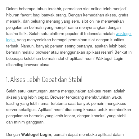
Dalam beberapa tahun terakhir, permainan slot online telah menjadi
hiburan favorit bagi banyak orang. Dengan kemudahan akses, grafis
menarik, dan peluang menang yang seru, slot online menawarkan
pengalaman bermain yang hampir sama menyenangkan dengan
kasino fisik. Salah satu platform populer di Indonesia adalah
waktogel
login
, yang menyediakan berbagai permainan slot dengan kualitas
terbaik. Namun, banyak pemain sering bertanya, apakah lebih baik
bermain melalui browser atau menggunakan aplikasi resmi? Berikut ini
beberapa kelebihan bermain slot di aplikasi resmi Waktogel Login
dibanding browser biasa.
1. Akses Lebih Cepat dan Stabil
Salah satu keuntungan utama menggunakan aplikasi resmi adalah
akses yang lebih cepat. Browser terkadang membutuhkan waktu
loading yang lebih lama, terutama saat banyak pemain mengakses
server sekaligus. Aplikasi resmi dirancang khusus untuk memberikan
pengalaman bermain yang lebih lancar, dengan koneksi yang stabil
dan minim gangguan.
Dengan
Waktogel Login
, pemain dapat membuka aplikasi dalam