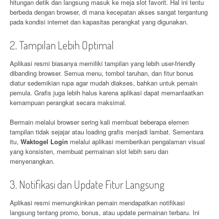
hitungan detik dan langsung masuk ke meja slot favorit. Hal ini tentu
berbeda dengan browser, di mana kecepatan akses sangat tergantung
pada kondisi internet dan kapasitas perangkat yang digunakan.
2. Tampilan Lebih Optimal
Aplikasi resmi biasanya memiliki tampilan yang lebih user-friendly
dibanding browser. Semua menu, tombol taruhan, dan fitur bonus
diatur sedemikian rupa agar mudah diakses, bahkan untuk pemain
pemula. Grafis juga lebih halus karena aplikasi dapat memanfaatkan
kemampuan perangkat secara maksimal.
Bermain melalui browser sering kali membuat beberapa elemen
tampilan tidak sejajar atau loading grafis menjadi lambat. Sementara
itu,
Waktogel Login
melalui aplikasi memberikan pengalaman visual
yang konsisten, membuat permainan slot lebih seru dan
menyenangkan.
3. Notifikasi dan Update Fitur Langsung
Aplikasi resmi memungkinkan pemain mendapatkan notifikasi
langsung tentang promo, bonus, atau update permainan terbaru. Ini