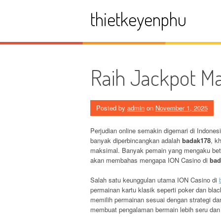
Skip
thietkeyenphu
to
content
Raih Jackpot Ma
Posted by
admin
on
November 1, 2025
Perjudian online semakin digemari di Indone
banyak diperbincangkan adalah
badak178
, k
maksimal. Banyak pemain yang mengaku betah 
akan membahas mengapa ION Casino di
bad
Salah satu keunggulan utama ION Casino di
permainan kartu klasik seperti poker dan bla
memilih permainan sesuai dengan strategi d
membuat pengalaman bermain lebih seru dan 