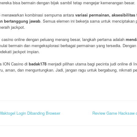
ereka bisa bermain dengan bijak sambil tetap mengejar kemenangan besar.
8
menawarkan kombinasi sempurna antara
variasi permainan, aksesibilita
ian bertanggung jawab
. Semua elemen ini bekerja sama untuk menciptaka
eraih jackpot.
i casino online dengan peluang menang besar, langkah pertama adalah
menda
lai bermain dan mengeksplorasi berbagai permainan yang tersedia. Dengan ber
ekati jackpot impian.
ka ION Casino di
badak178
menjadi pilihan utama bagi pecinta judi online di 
seru, aman, dan menguntungkan. Jadi, jangan ragu untuk bergabung, nikmati 
 Waktogel Login Dibanding Browser
Review Game Hacksaw di