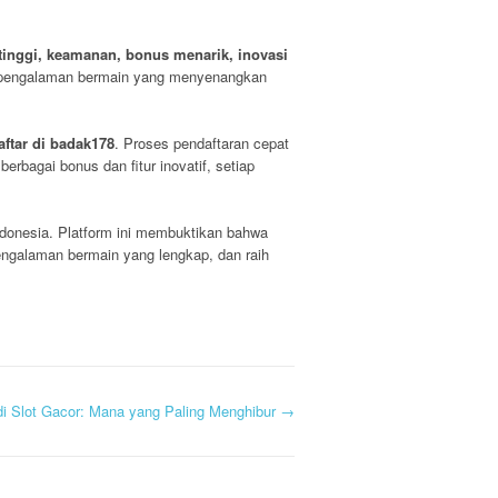
s tinggi, keamanan, bonus menarik, inovasi
n pengalaman bermain yang menyenangkan
ftar di badak178
. Proses pendaftaran cepat
bagai bonus dan fitur inovatif, setiap
Indonesia. Platform ini membuktikan bahwa
pengalaman bermain yang lengkap, dan raih
 Slot Gacor: Mana yang Paling Menghibur
→