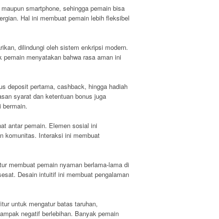
r maupun smartphone, sehingga pemain bisa
rgian. Hal ini membuat pemain lebih fleksibel
rikan, dilindungi oleh sistem enkripsi modern.
ak pemain menyatakan bahwa rasa aman ini
us deposit pertama, cashback, hingga hadiah
san syarat dan ketentuan bonus juga
 bermain.
at antar pemain. Elemen sosial ini
n komunitas. Interaksi ini membuat
 fitur membuat pemain nyaman berlama-lama di
esat. Desain intuitif ini membuat pengalaman
fitur untuk mengatur batas taruhan,
dampak negatif berlebihan. Banyak pemain