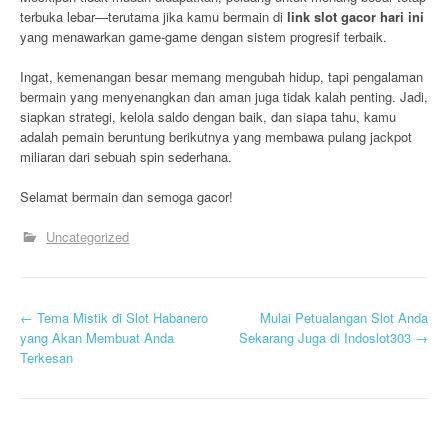
terbuka lebar—terutama jika kamu bermain di
link slot gacor hari ini
yang menawarkan game-game dengan sistem progresif terbaik.
Ingat, kemenangan besar memang mengubah hidup, tapi pengalaman
bermain yang menyenangkan dan aman juga tidak kalah penting. Jadi,
siapkan strategi, kelola saldo dengan baik, dan siapa tahu, kamu
adalah pemain beruntung berikutnya yang membawa pulang jackpot
miliaran dari sebuah spin sederhana.
Selamat bermain dan semoga gacor!
Uncategorized
P
←
Tema Mistik di Slot Habanero
Mulai Petualangan Slot Anda
yang Akan Membuat Anda
Sekarang Juga di Indoslot303
→
o
Terkesan
s
t