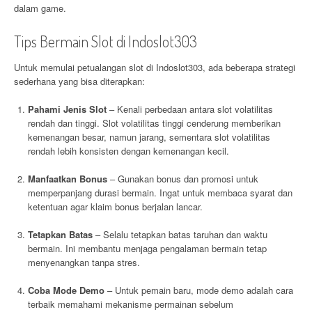
dalam game.
Tips Bermain Slot di Indoslot303
Untuk memulai petualangan slot di Indoslot303, ada beberapa strategi
sederhana yang bisa diterapkan:
Pahami Jenis Slot
– Kenali perbedaan antara slot volatilitas
rendah dan tinggi. Slot volatilitas tinggi cenderung memberikan
kemenangan besar, namun jarang, sementara slot volatilitas
rendah lebih konsisten dengan kemenangan kecil.
Manfaatkan Bonus
– Gunakan bonus dan promosi untuk
memperpanjang durasi bermain. Ingat untuk membaca syarat dan
ketentuan agar klaim bonus berjalan lancar.
Tetapkan Batas
– Selalu tetapkan batas taruhan dan waktu
bermain. Ini membantu menjaga pengalaman bermain tetap
menyenangkan tanpa stres.
Coba Mode Demo
– Untuk pemain baru, mode demo adalah cara
terbaik memahami mekanisme permainan sebelum